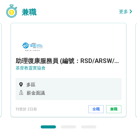
兼職
更多
助理復康服務員 (編號：RSD/ARSW/CTE)
基督教靈實協會
多區
薪金面議
刊登於 2日前
全職
兼職