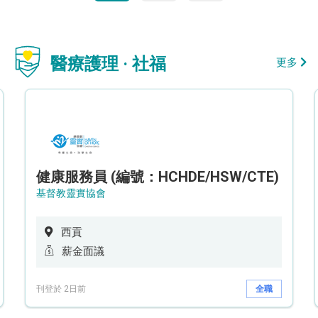
醫療護理 · 社福
更多
健康服務員 (編號：HCHDE/HSW/CTE)
基督教靈實協會
西貢
薪金面議
刊登於 2日前
全職