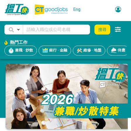
Eng
搜尋
熱門工作
兼職 · 炒散
銀行 · 金融
維修 · 地盤
侍應