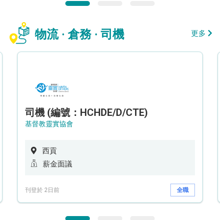
物流 · 倉務 · 司機
更多
司機 (編號：HCHDE/D/CTE)
基督教靈實協會
西貢
薪金面議
刊登於 2日前
全職