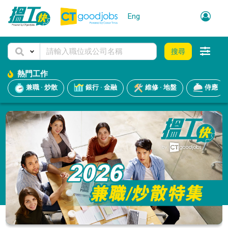
Eng
搜尋
熱門工作
兼職 · 炒散
銀行 · 金融
維修 · 地盤
侍應