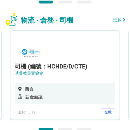
物流 · 倉務 · 司機
更多
司機 (編號：HCHDE/D/CTE)
基督教靈實協會
西貢
薪金面議
刊登於 1日前
全職