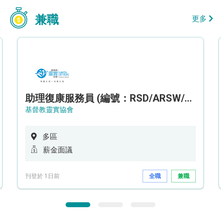
兼職
更多
助理復康服務員 (編號：RSD/ARSW/CTE)
基督教靈實協會
多區
薪金面議
刊登於 1日前
全職
兼職