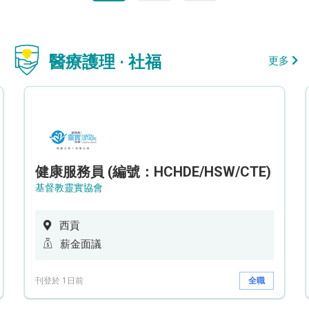
醫療護理 · 社福
更多
健康服務員 (編號：HCHDE/HSW/CTE)
基督教靈實協會
西貢
薪金面議
刊登於 1日前
全職