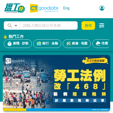
Eng
搜尋
熱門工作
兼職 · 炒散
銀行 · 金融
維修 · 地盤
侍應