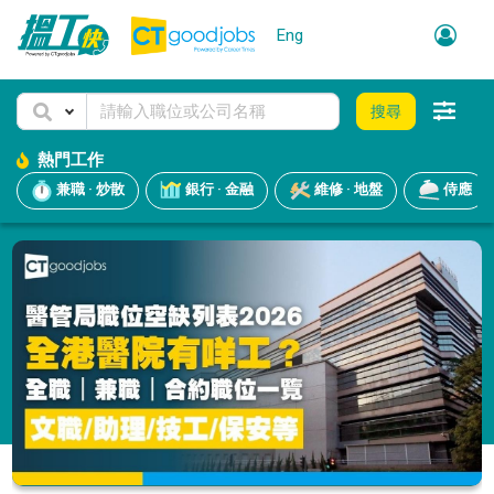
Eng
搜尋
熱門工作
兼職 · 炒散
銀行 · 金融
維修 · 地盤
侍應