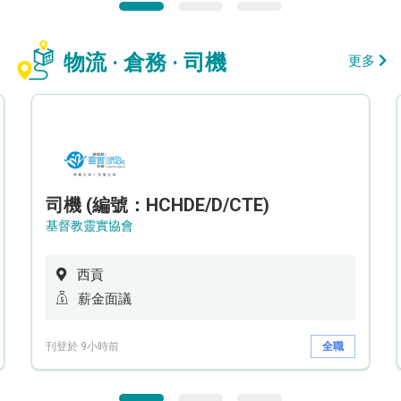
物流 · 倉務 · 司機
更多
司機 (編號：HCHDE/D/CTE)
基督教靈實協會
西貢
薪金面議
刊登於 9小時前
全職