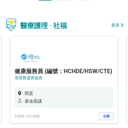
醫療護理 · 社福
更多
健康服務員 (編號：HCHDE/HSW/CTE)
基督教靈實協會
西貢
薪金面議
刊登於 10小時前
全職