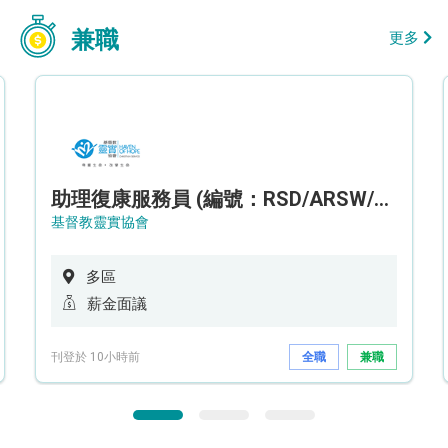
兼職
更多
助理復康服務員 (編號：RSD/ARSW/CTE)
基督教靈實協會
多區
薪金面議
刊登於 10小時前
全職
兼職