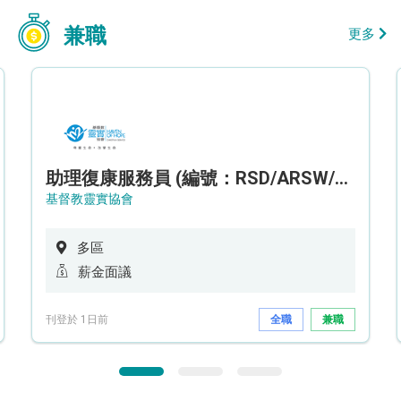
兼職
更多
助理復康服務員 (編號：RSD/ARSW/CTE)
基督教靈實協會
多區
薪金面議
刊登於 1日前
全職
兼職