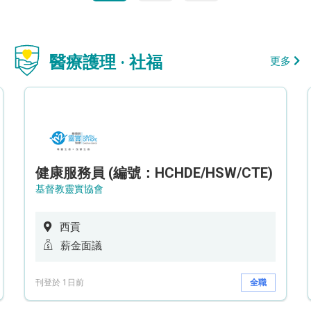
醫療護理 · 社福
更多
健康服務員 (編號：HCHDE/HSW/CTE)
基督教靈實協會
西貢
薪金面議
刊登於 1日前
全職