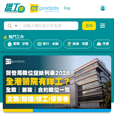
Eng
搜尋
熱門工作
兼職 · 炒散
銀行 · 金融
維修 · 地盤
侍應