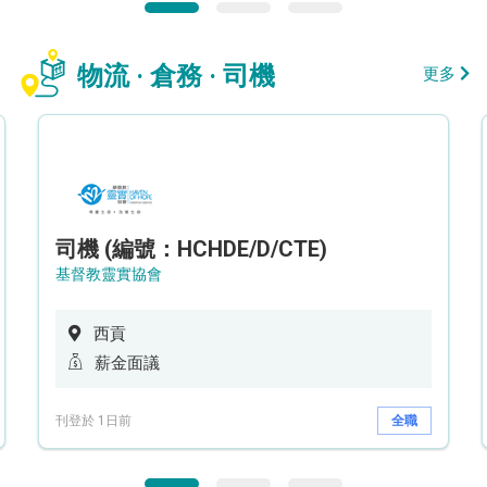
物流 · 倉務 · 司機
更多
司機 (編號：HCHDE/D/CTE)
基督教靈實協會
西貢
薪金面議
刊登於 1日前
全職