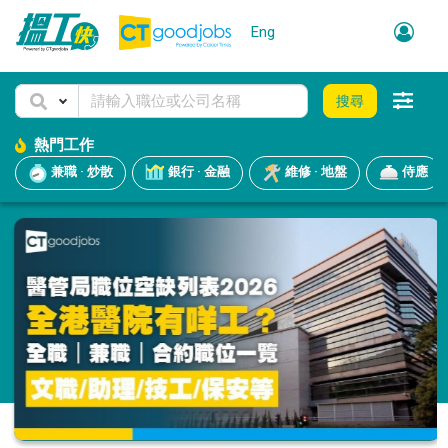
Eng
搜尋
熱門工作
兼職 · 炒散
銀行 · 金融
維修 · 地盤
侍應