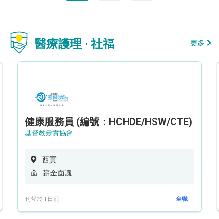
醫療護理 · 社福
更多
健康服務員 (編號：HCHDE/HSW/CTE)
基督教靈實協會
西貢
薪金面議
刊登於 1日前
全職