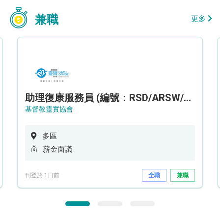
兼職
更多
助理復康服務員 (編號：RSD/ARSW/CTE)
基督教靈實協會
多區
薪金面議
刊登於 1日前
全職
兼職