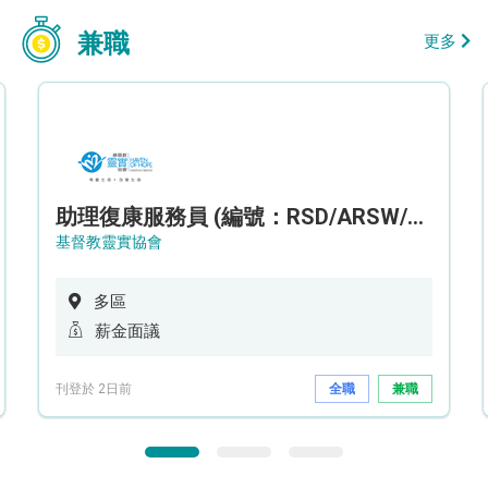
兼職
更多
助理復康服務員 (編號：RSD/ARSW/CTE)
基督教靈實協會
多區
薪金面議
刊登於 2日前
全職
兼職