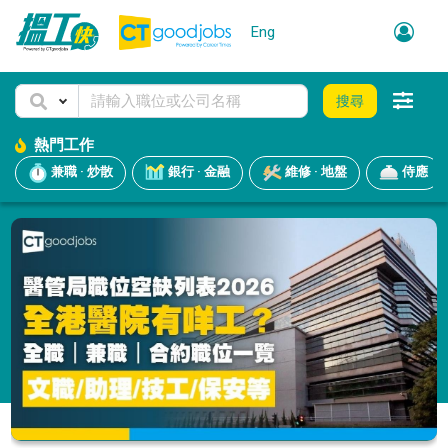
Eng
搜尋
熱門工作
兼職 · 炒散
銀行 · 金融
維修 · 地盤
侍應