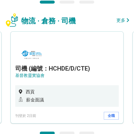
物流 · 倉務 · 司機
更多
司機 (編號：HCHDE/D/CTE)
基督教靈實協會
西貢
薪金面議
刊登於 2日前
全職