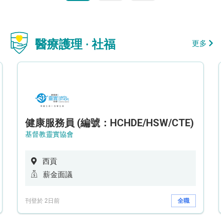
醫療護理 · 社福
更多
健康服務員 (編號：HCHDE/HSW/CTE)
基督教靈實協會
西貢
薪金面議
刊登於 2日前
全職