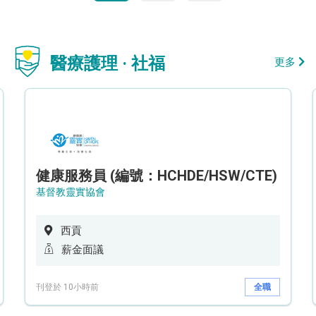
醫療護理 · 社福
更多
健康服務員 (編號：HCHDE/HSW/CTE)
基督教靈實協會
西貢
薪金面議
刊登於 10小時前
全職