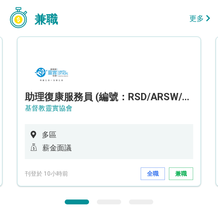
兼職
更多
助理復康服務員 (編號：RSD/ARSW/CTE)
基督教靈實協會
多區
薪金面議
刊登於 10小時前
全職
兼職