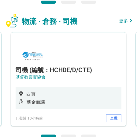
物流 · 倉務 · 司機
更多
司機 (編號：HCHDE/D/CTE)
基督教靈實協會
西貢
薪金面議
刊登於 10小時前
全職