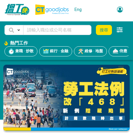
Eng
搜尋
熱門工作
兼職 · 炒散
銀行 · 金融
維修 · 地盤
侍應