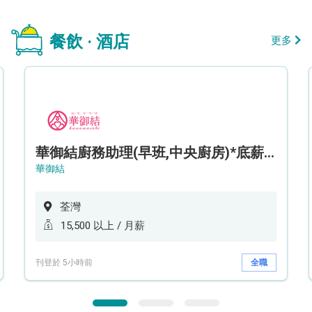
餐飲 · 酒店
更多
華御結廚務助理(早班,中央廚房)*底薪可達$15.5k* (5天工作週)
華御結
荃灣
15,500 以上 / 月薪
刊登於 5小時前
全職