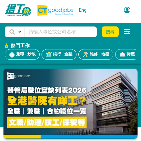
Eng
搜尋
熱門工作
兼職 · 炒散
銀行 · 金融
維修 · 地盤
侍應