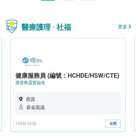
醫療護理 · 社福
更多
健康服務員 (編號：HCHDE/HSW/CTE)
基督教靈實協會
西貢
薪金面議
刊登於 3日前
全職