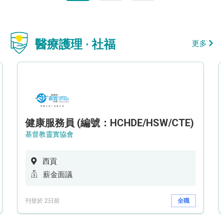
醫療護理 · 社福
更多
健康服務員 (編號：HCHDE/HSW/CTE)
基督教靈實協會
西貢
薪金面議
刊登於 2日前
全職