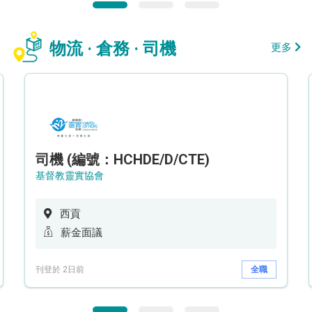
物流 · 倉務 · 司機
更多
司機 (編號：HCHDE/D/CTE)
基督教靈實協會
西貢
薪金面議
刊登於 2日前
全職