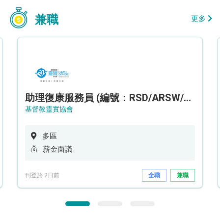
兼職
更多
助理復康服務員 (編號：RSD/ARSW/CTE)
基督教靈實協會
多區
薪金面議
刊登於 2日前
全職
兼職