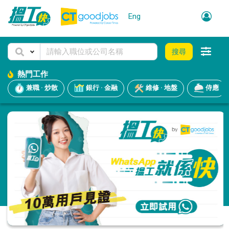
Eng
搜尋
熱門工作
兼職 · 炒散
銀行 · 金融
維修 · 地盤
侍應