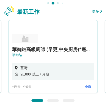
最新工作
更多
華御結高級廚師 (早更,中央廚房)*底薪可達20k* (5天工作週)
華御結
荃灣
20,000 以上 / 月薪
刊登於 1分鐘前
全職