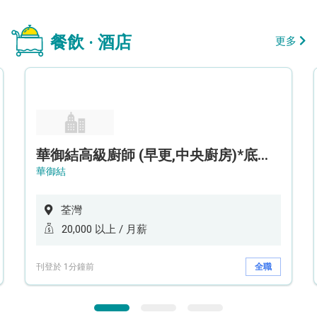
餐飲 · 酒店
更多
華御結高級廚師 (早更,中央廚房)*底薪可達20k* (5天工作週)
華御結
荃灣
20,000 以上 / 月薪
刊登於 1分鐘前
全職