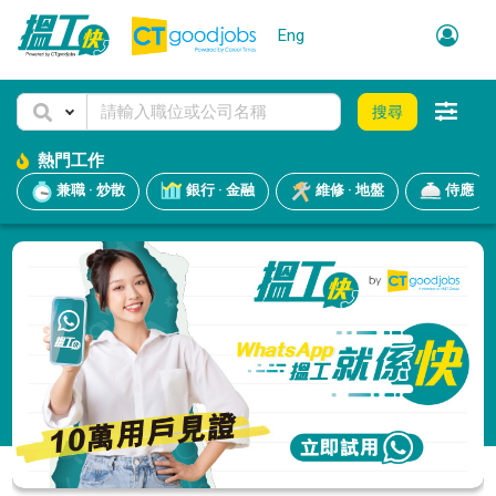
Eng
搜尋
熱門工作
兼職 · 炒散
銀行 · 金融
維修 · 地盤
侍應