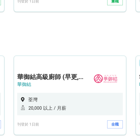
刊登於 1日前
兼職
華御結高級廚師 (早更,中央廚房)*底薪可達20k* (5天工作週)
華御結
荃灣
20,000 以上 / 月薪
刊登於 1日前
全職