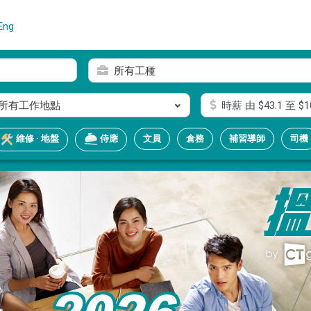
Eng
所有工種
所有工作地點
時薪
由 $
43.1
至 $
1
文員
倉務
補習導師
司機
維修 · 地盤
侍應