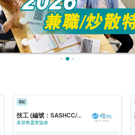
花紅
技工 (編號：SASHCC/A/CTE)
基督教靈實協會