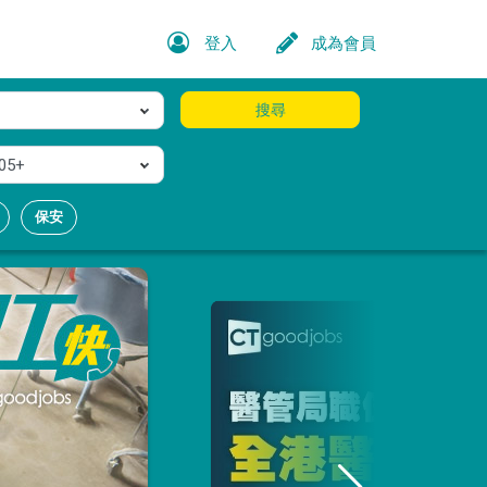
登入
成為會員
搜尋
05+
保安