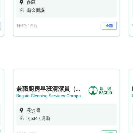
多區
薪金面議
刊登於 1日前
全職
兼職廚房早班清潔員（長沙灣）
Baguio Cleaning Services Company Limited
長沙灣
7,504 / 月薪