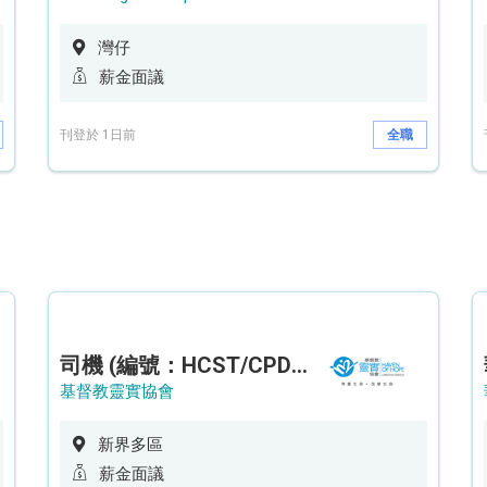
灣仔
薪金面議
刊登於 1日前
全職
司機 (編號：HCST/CPD/CTE)
基督教靈實協會
新界多區
薪金面議