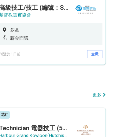
高級技工/技工 (編號：SSO/FM/A/CTE)
基督教靈實協會
多區
薪金面議
刊登於 1日前
全職
更多
花紅
Technician 電器技工 (5-Day Work Week)
Harbour Grand Kowloon(Hutchison Hotel Hong Kong Limited)