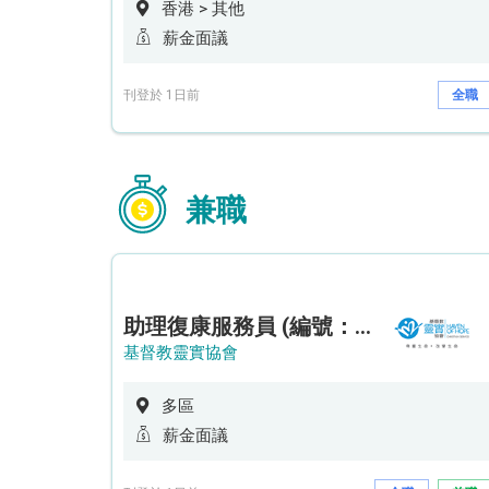
香港 > 其他
薪金面議
刊登於 1日前
全職
兼職
助理復康服務員 (編號：RSD/ARSW/CTE)
基督教靈實協會
多區
薪金面議