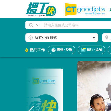
所有受僱形式
熱門工作
兼職 · 炒散
銀行 · 金融