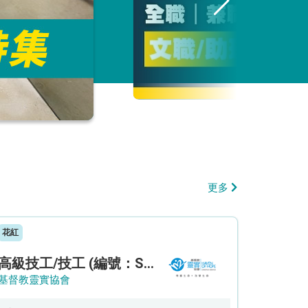
更多
花紅
高級技工/技工 (編號：SSO/FM/A/CTE)
基督教靈實協會