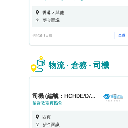
香港 > 其他
薪金面議
刊登於 1日前
全職
物流 · 倉務 · 司機
司機 (編號：HCHDE/D/CTE)
基督教靈實協會
西貢
薪金面議