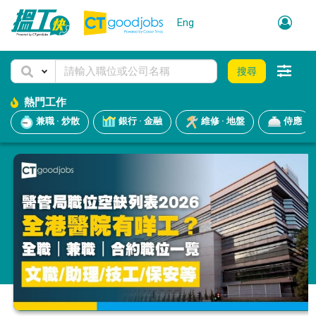
Eng
搜尋
熱門工作
兼職 · 炒散
銀行 · 金融
維修 · 地盤
侍應