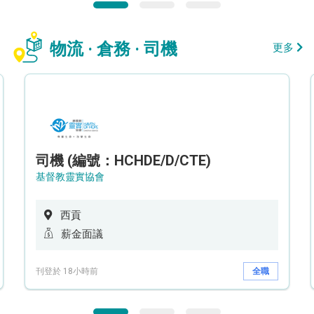
物流 · 倉務 · 司機
更多
司機 (編號：HCHDE/D/CTE)
基督教靈實協會
西貢
薪金面議
刊登於 18小時前
全職