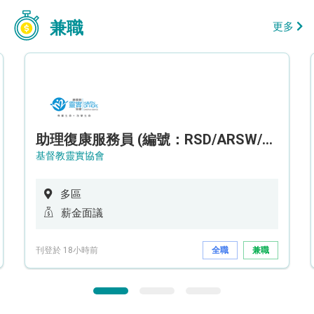
兼職
更多
助理復康服務員 (編號：RSD/ARSW/CTE)
基督教靈實協會
多區
薪金面議
刊登於 18小時前
全職
兼職