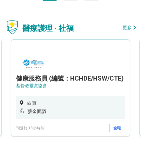
醫療護理 · 社福
更多
健康服務員 (編號：HCHDE/HSW/CTE)
基督教靈實協會
西貢
薪金面議
刊登於 18小時前
全職