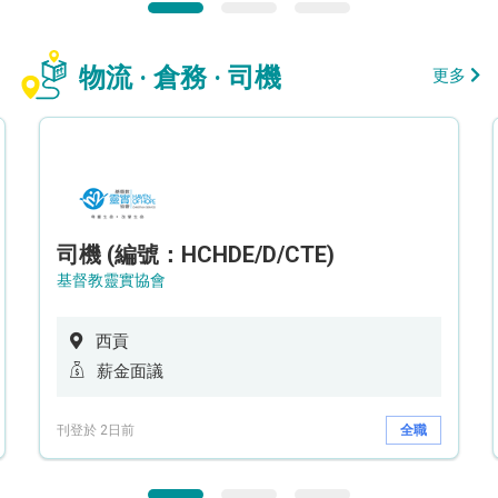
物流 · 倉務 · 司機
更多
司機 (編號：HCHDE/D/CTE)
基督教靈實協會
西貢
薪金面議
刊登於 2日前
全職