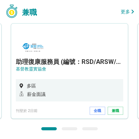
兼職
更多
助理復康服務員 (編號：RSD/ARSW/CTE)
基督教靈實協會
多區
薪金面議
刊登於 2日前
全職
兼職