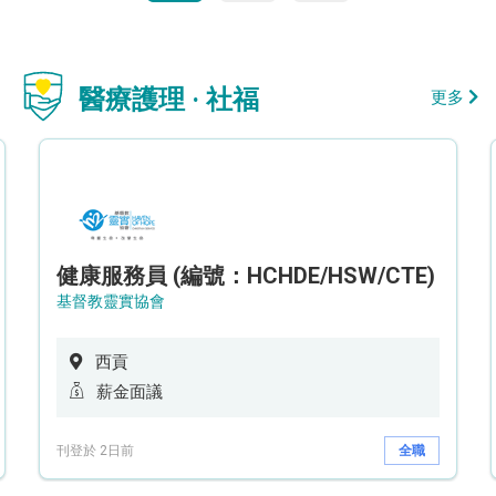
醫療護理 · 社福
更多
健康服務員 (編號：HCHDE/HSW/CTE)
基督教靈實協會
西貢
薪金面議
刊登於 2日前
全職