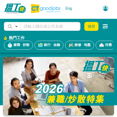
Eng
搜尋
熱門工作
兼職 · 炒散
銀行 · 金融
維修 · 地盤
侍應