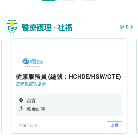
醫療護理 · 社福
更多
健康服務員 (編號：HCHDE/HSW/CTE)
基督教靈實協會
西貢
薪金面議
刊登於 1日前
全職