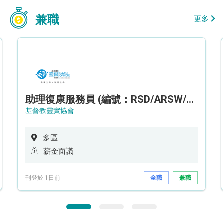
兼職
更多
助理復康服務員 (編號：RSD/ARSW/CTE)
基督教靈實協會
多區
薪金面議
刊登於 1日前
全職
兼職