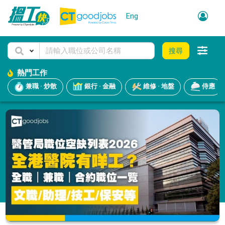
Eng
搜尋
熱門工作
兼職 · 炒散
銀行 · 金融
維修 · 地盤
侍應