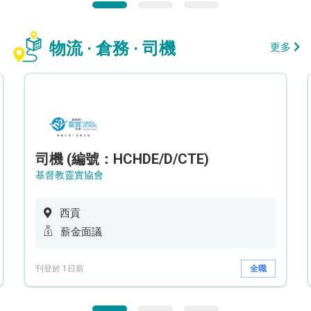
物流 · 倉務 · 司機
更多
司機 (編號：HCHDE/D/CTE)
基督教靈實協會
西貢
薪金面議
刊登於 1日前
全職