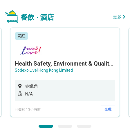
餐飲 · 酒店
更多
花紅
Health Safety, Environment & Quality Assurance Officer (Maternity cover – 5 months contract)
Sodexo Live! Hong Kong Limited
赤鱲角
N/A
刊登於 13小時前
全職