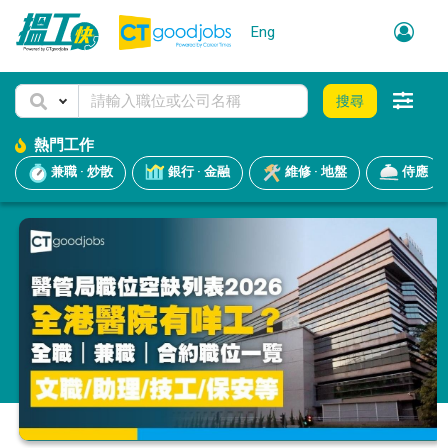
Eng
搜尋
熱門工作
兼職 · 炒散
銀行 · 金融
維修 · 地盤
侍應