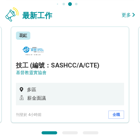
最新工作
更多
花紅
技工 (編號：SASHCC/A/CTE)
基督教靈實協會
多區
薪金面議
刊登於 4小時前
全職