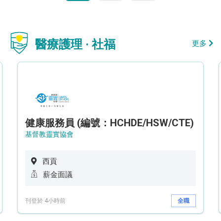
醫療護理 · 社福
更多
健康服務員 (編號：HCHDE/HSW/CTE)
基督教靈實協會
西貢
薪金面議
刊登於 4小時前
全職