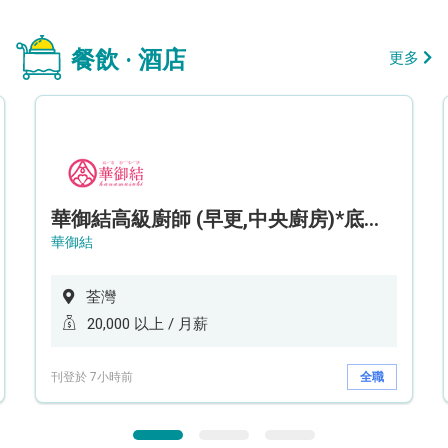
餐飲 · 酒店
更多
華御結高級廚師 (早更,中央廚房)*底薪可達20k* (5天工作週)
華御結
荃灣
20,000 以上 / 月薪
刊登於 7小時前
全職