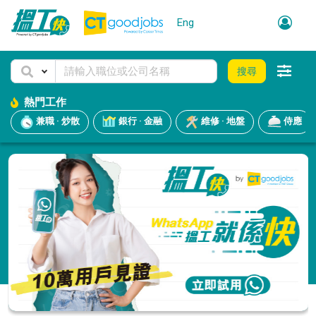
Eng
搜尋
熱門工作
兼職 · 炒散
銀行 · 金融
維修 · 地盤
侍應