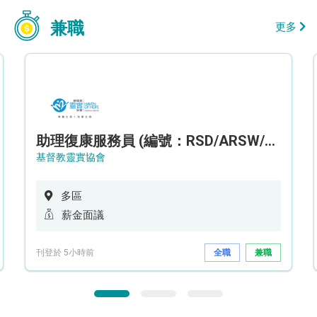
兼職
更多
助理復康服務員 (編號：RSD/ARSW/CTE)
基督教靈實協會
多區
薪金面議
刊登於 5小時前
全職
兼職