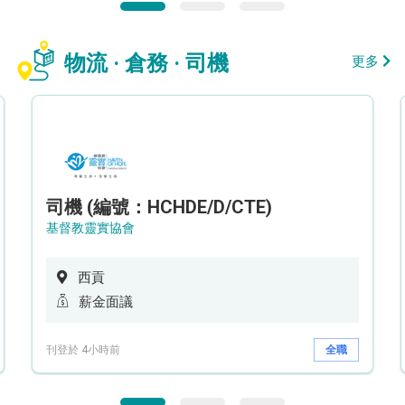
物流 · 倉務 · 司機
更多
司機 (編號：HCHDE/D/CTE)
基督教靈實協會
西貢
薪金面議
刊登於 4小時前
全職