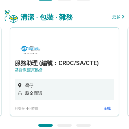
清潔 · 包裝 · 雜務
更多
服務助理 (編號：CRDC/SA/CTE)
基督教靈實協會
灣仔
薪金面議
刊登於 4小時前
全職