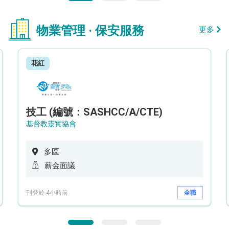
物業管理 · 保安服務
更多
花紅
技工 (編號：SASHCC/A/CTE)
基督教靈實協會
多區
薪金面議
刊登於 4小時前
全職