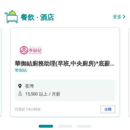
餐飲 · 酒店
更多
華御結廚務助理(早班,中央廚房)*底薪可達$15.5k* (5天工作週)
華御結
荃灣
15,500 以上 / 月薪
刊登於 14小時前
全職