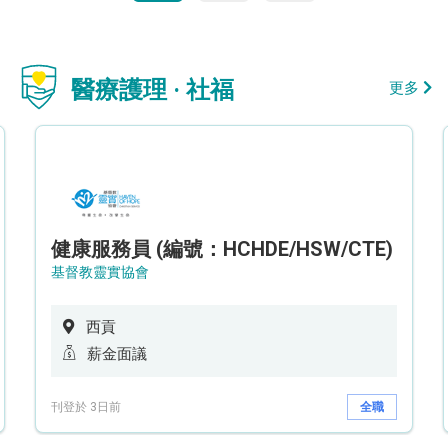
醫療護理 · 社福
更多
健康服務員 (編號：HCHDE/HSW/CTE)
基督教靈實協會
西貢
薪金面議
刊登於 3日前
全職