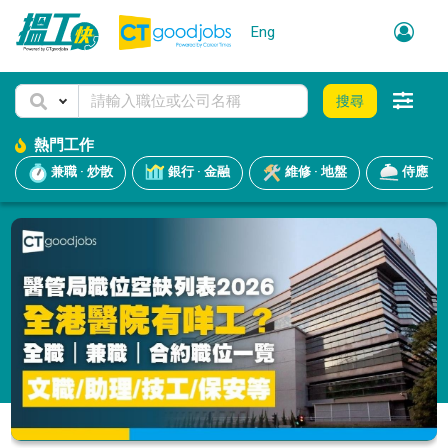
Eng
搜尋
熱門工作
兼職 · 炒散
銀行 · 金融
維修 · 地盤
侍應