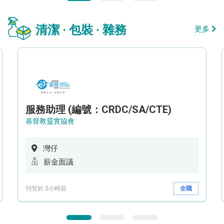
清潔 · 包裝 · 雜務
更多
服務助理 (編號：CRDC/SA/CTE)
基督教靈實協會
灣仔
薪金面議
刊登於 2小時前
全職