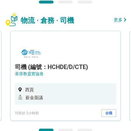
物流 · 倉務 · 司機
更多
司機 (編號：HCHDE/D/CTE)
基督教靈實協會
西貢
薪金面議
刊登於 2小時前
全職