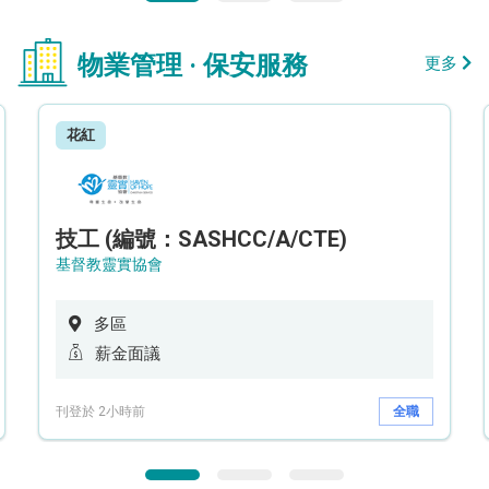
物業管理 · 保安服務
更多
花紅
技工 (編號：SASHCC/A/CTE)
基督教靈實協會
多區
薪金面議
刊登於 2小時前
全職