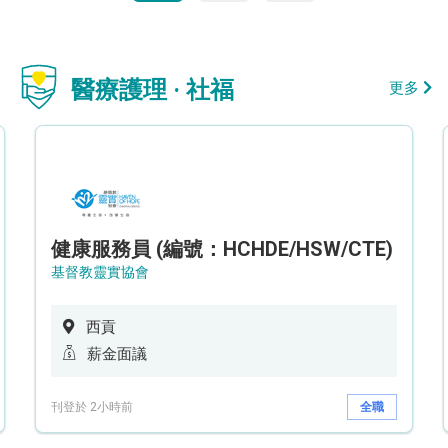
醫療護理 · 社福
更多
健康服務員 (編號：HCHDE/HSW/CTE)
基督教靈實協會
西貢
薪金面議
刊登於 2小時前
全職