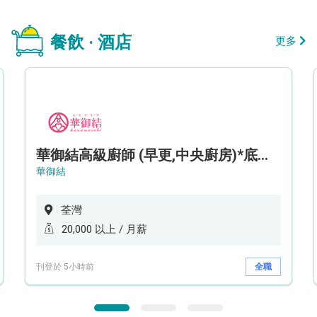
餐飲 · 酒店
更多
華御結高級廚師 (早更,中央廚房)*底薪可達20k* (5天工作週)
華御結
荃灣
20,000 以上 / 月薪
刊登於 5小時前
全職