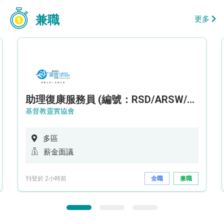
兼職
更多
助理復康服務員 (編號：RSD/ARSW/CTE)
基督教靈實協會
多區
薪金面議
刊登於 2小時前
全職
兼職