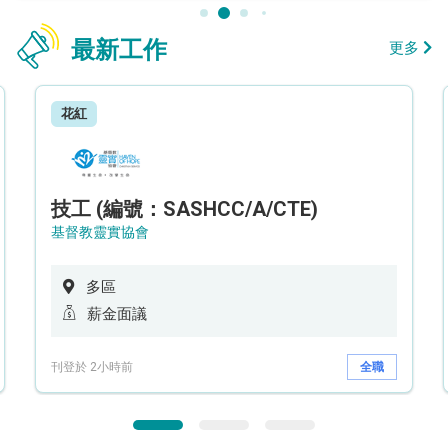
最新工作
更多
花紅
技工 (編號：SASHCC/A/CTE)
基督教靈實協會
多區
薪金面議
刊登於 2小時前
全職