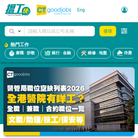
Eng
搜尋
熱門工作
兼職 · 炒散
銀行 · 金融
維修 · 地盤
侍應