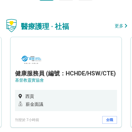
醫療護理 · 社福
更多
健康服務員 (編號：HCHDE/HSW/CTE)
基督教靈實協會
西貢
薪金面議
刊登於 7小時前
全職