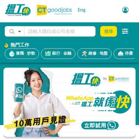
Eng
搜尋
熱門工作
兼職 · 炒散
銀行 · 金融
維修 · 地盤
侍應