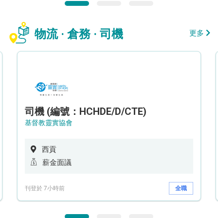
物流 · 倉務 · 司機
更多
司機 (編號：HCHDE/D/CTE)
基督教靈實協會
西貢
薪金面議
刊登於 7小時前
全職