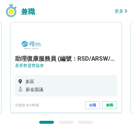
兼職
更多
助理復康服務員 (編號：RSD/ARSW/CTE)
基督教靈實協會
多區
薪金面議
刊登於 8小時前
全職
兼職