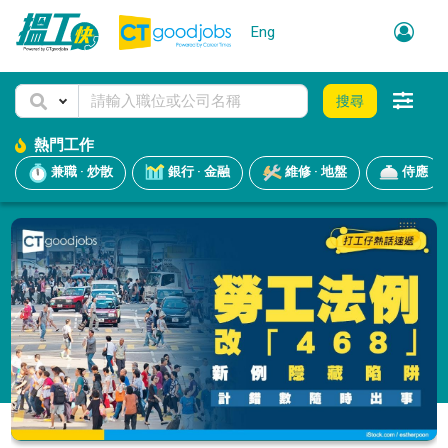
Eng
搜尋
熱門工作
兼職 · 炒散
銀行 · 金融
維修 · 地盤
侍應