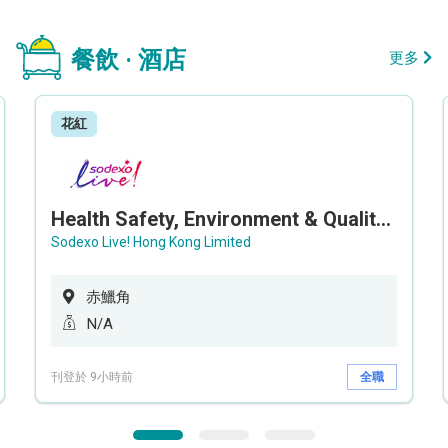
餐飲 · 酒店
更多
花紅
Health Safety, Environment & Quality Assurance Officer (Maternity cover – 5 months contract)
Sodexo Live! Hong Kong Limited
赤鱲角
N/A
刊登於 9小時前
全職