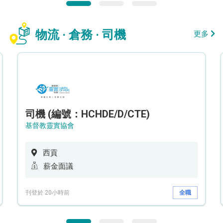
物流 · 倉務 · 司機
更多
司機 (編號：HCHDE/D/CTE)
基督教靈實協會
西貢
薪金面議
刊登於 20小時前
全職