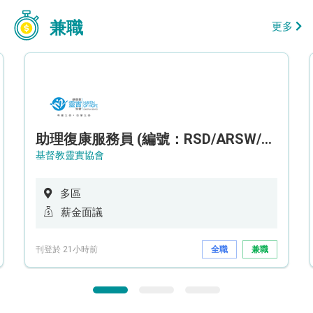
兼職
更多
助理復康服務員 (編號：RSD/ARSW/CTE)
基督教靈實協會
多區
薪金面議
刊登於 21小時前
全職
兼職