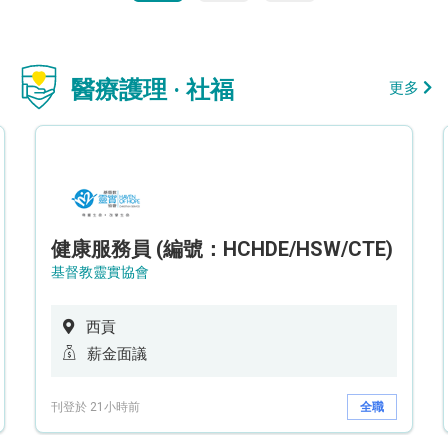
醫療護理 · 社福
更多
健康服務員 (編號：HCHDE/HSW/CTE)
基督教靈實協會
西貢
薪金面議
刊登於 21小時前
全職