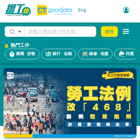
Eng
搜尋
熱門工作
兼職 · 炒散
銀行 · 金融
維修 · 地盤
侍應