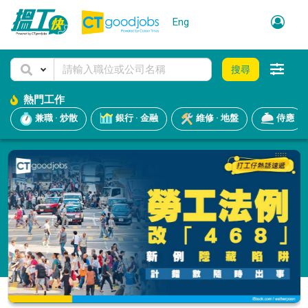
Eng
搜尋
熱門工作
兼職 · 炒散
銀行 · 金融
維修 · 地盤
侍應