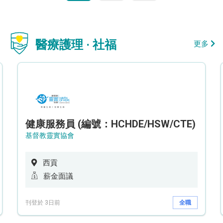
醫療護理 · 社福
更多
健康服務員 (編號：HCHDE/HSW/CTE)
基督教靈實協會
西貢
薪金面議
刊登於 3日前
全職