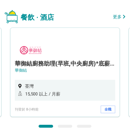
餐飲 · 酒店
更多
華御結廚務助理(早班,中央廚房)*底薪可達$15.5k* (5天工作週)
華御結
荃灣
15,500 以上 / 月薪
刊登於 8小時前
全職