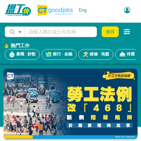
Eng
搜尋
熱門工作
兼職 · 炒散
銀行 · 金融
維修 · 地盤
侍應