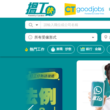
所有受僱形式
熱門工作
兼職 · 炒散
銀行 · 金融