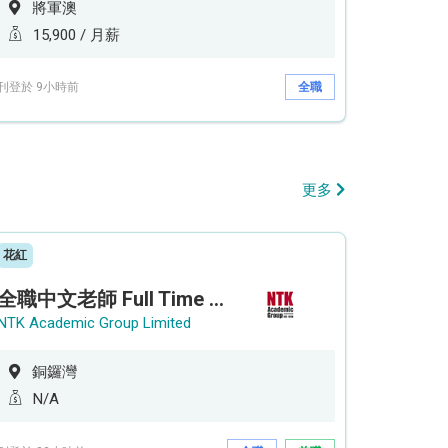
將軍澳
15,900 / 月薪
刊登於 9小時前
全職
更多
花紅
全職中文老師 Full Time Chinese Teacher
NTK Academic Group Limited
銅鑼灣
N/A