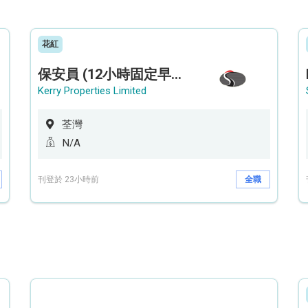
花紅
保安員 (12小時固定早更/夜更) (荃灣深井住宅|設穿梭巴士)
Kerry Properties Limited
荃灣
N/A
刊登於 23小時前
全職