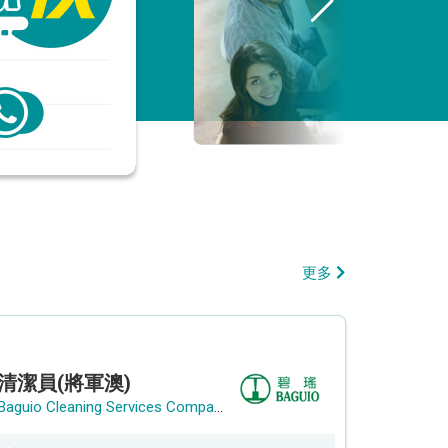
更多
清潔員(將軍澳)
Baguio Cleaning Services Company Limited