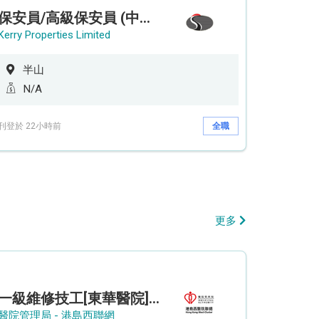
保安員/高級保安員 (中環半山住宅 - 9/12小時)
Kerry Properties Limited
半山
N/A
刊登於 22小時前
全職
更多
一級維修技工[東華醫院] - (參考編號: HKIC202608103)
醫院管理局 - 港島西聯網