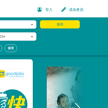
登入
成為會員
搜尋
05+
保安