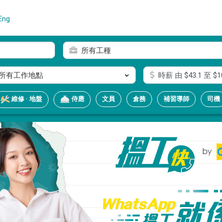
Eng
所有工種
所有工作地點
時薪
由 $
43.1
至 $
1
文員
倉務
補習導師
司機
維修 · 地盤
侍應