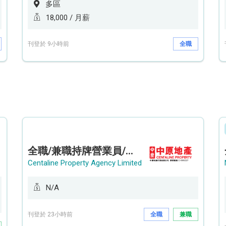
多區
18,000 / 月薪
刊登於 9小時前
全職
全職/兼職持牌營業員/持牌地產代理 (貝沙灣/薄扶林/山頂南)
Centaline Property Agency Limited
N/A
刊登於 23小時前
全職
兼職