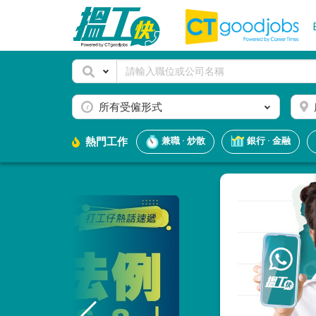
所有受僱形式
熱門工作
兼職 · 炒散
銀行 · 金融