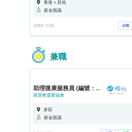
香港 > 其他
薪金面議
刊登於 1日前
全職
兼職
助理復康服務員 (編號：RSD/ARSW/CTE)
基督教靈實協會
多區
薪金面議