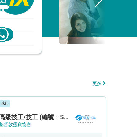
更多
花紅
高級技工/技工 (編號：SSO/FM/A/CTE)
基督教靈實協會