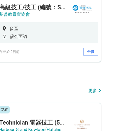
高級技工/技工 (編號：SSO/FM/A/CTE)
基督教靈實協會
多區
薪金面議
刊登於 2日前
全職
更多
花紅
Technician 電器技工 (5-Day Work Week)
Harbour Grand Kowloon(Hutchison Hotel Hong Kong Limited)