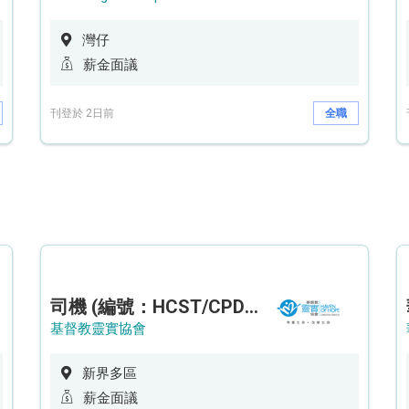
灣仔
薪金面議
刊登於 2日前
全職
司機 (編號：HCST/CPD/CTE)
基督教靈實協會
新界多區
薪金面議