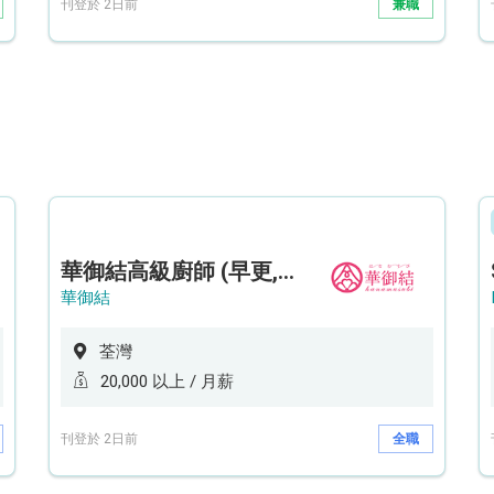
刊登於 2日前
兼職
華御結高級廚師 (早更,中央廚房)*底薪可達20k* (5天工作週)
華御結
荃灣
20,000 以上 / 月薪
刊登於 2日前
全職