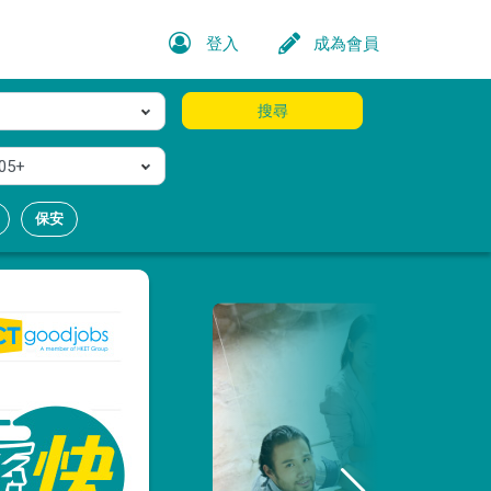
登入
成為會員
搜尋
05+
保安