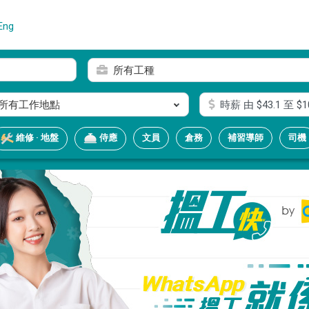
Eng
所有工種
所有工作地點
時薪
由 $
43.1
至 $
1
文員
倉務
補習導師
司機
維修 · 地盤
侍應