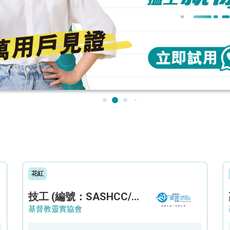
花紅
技工 (編號：SASHCC/A/CTE)
基督教靈實協會