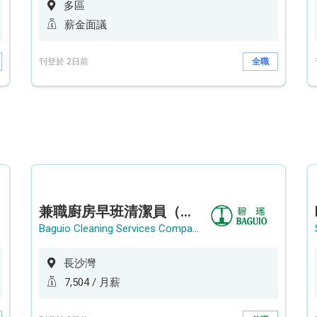
多區
薪金面議
刊登於 2日前
全職
兼職廚房早班清潔員（長沙灣）
Baguio Cleaning Services Company Limited
長沙灣
7,504 / 月薪