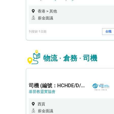
香港 > 其他
薪金面議
刊登於 1日前
全職
物流 · 倉務 · 司機
司機 (編號：HCHDE/D/CTE)
基督教靈實協會
西貢
薪金面議