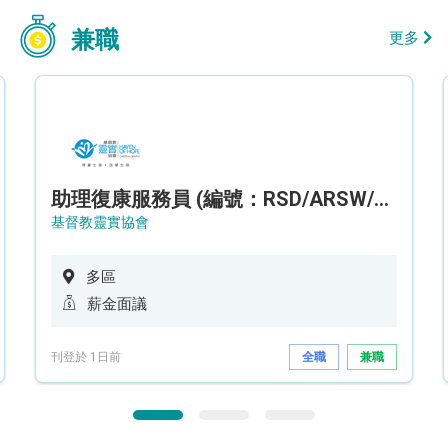
兼職
更多
助理復康服務員 (編號：RSD/ARSW/CTE)
基督教靈實協會
多區
薪金面議
刊登於 1日前
全職
兼職