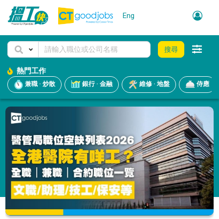
Eng
搜尋
熱門工作
兼職 · 炒散
銀行 · 金融
維修 · 地盤
侍應