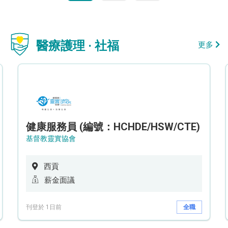
醫療護理 · 社福
更多
健康服務員 (編號：HCHDE/HSW/CTE)
基督教靈實協會
西貢
薪金面議
刊登於 1日前
全職