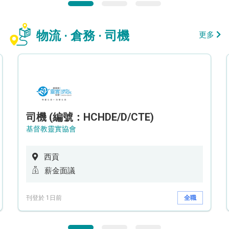
物流 · 倉務 · 司機
更多
司機 (編號：HCHDE/D/CTE)
基督教靈實協會
西貢
薪金面議
刊登於 1日前
全職