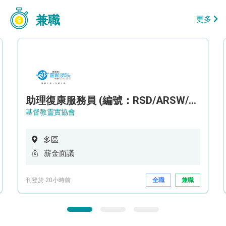
兼職
更多
助理復康服務員 (編號：RSD/ARSW/CTE)
基督教靈實協會
多區
薪金面議
刊登於 20小時前
全職
兼職