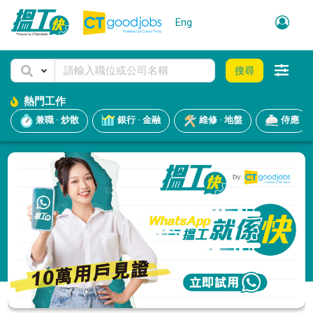
Eng
搜尋
熱門工作
兼職 · 炒散
銀行 · 金融
維修 · 地盤
侍應