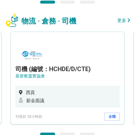
物流 · 倉務 · 司機
更多
司機 (編號：HCHDE/D/CTE)
基督教靈實協會
西貢
薪金面議
刊登於 20小時前
全職