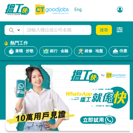
Eng
搜尋
熱門工作
兼職 · 炒散
銀行 · 金融
維修 · 地盤
侍應