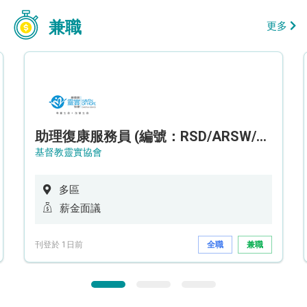
兼職
更多
助理復康服務員 (編號：RSD/ARSW/CTE)
基督教靈實協會
多區
薪金面議
刊登於 1日前
全職
兼職