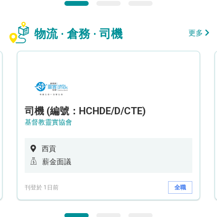
物流 · 倉務 · 司機
更多
司機 (編號：HCHDE/D/CTE)
基督教靈實協會
西貢
薪金面議
刊登於 1日前
全職