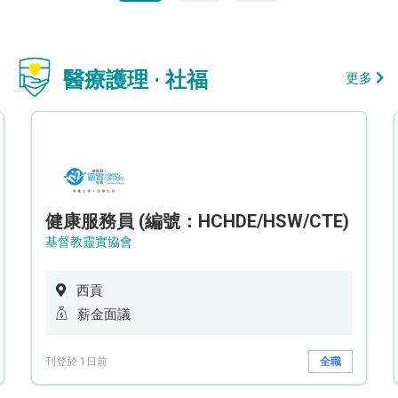
醫療護理 · 社福
更多
健康服務員 (編號：HCHDE/HSW/CTE)
基督教靈實協會
西貢
薪金面議
刊登於 1日前
全職