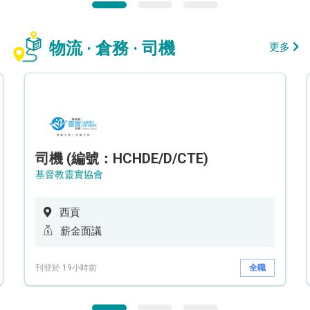
物流 · 倉務 · 司機
更多
司機 (編號：HCHDE/D/CTE)
基督教靈實協會
西貢
薪金面議
刊登於 19小時前
全職