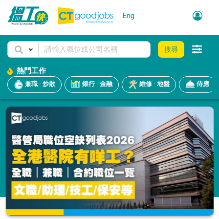
Eng
搜尋
熱門工作
兼職 · 炒散
銀行 · 金融
維修 · 地盤
侍應