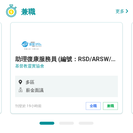
兼職
更多
助理復康服務員 (編號：RSD/ARSW/CTE)
基督教靈實協會
多區
薪金面議
刊登於 19小時前
全職
兼職