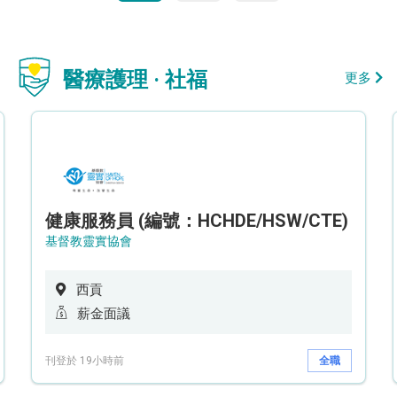
醫療護理 · 社福
更多
健康服務員 (編號：HCHDE/HSW/CTE)
基督教靈實協會
西貢
薪金面議
刊登於 19小時前
全職