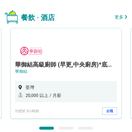
餐飲 · 酒店
更多
華御結高級廚師 (早更,中央廚房)*底薪可達20k* (5天工作週)
華御結
荃灣
20,000 以上 / 月薪
刊登於 5小時前
全職