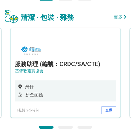
清潔 · 包裝 · 雜務
更多
服務助理 (編號：CRDC/SA/CTE)
基督教靈實協會
灣仔
薪金面議
刊登於 2小時前
全職