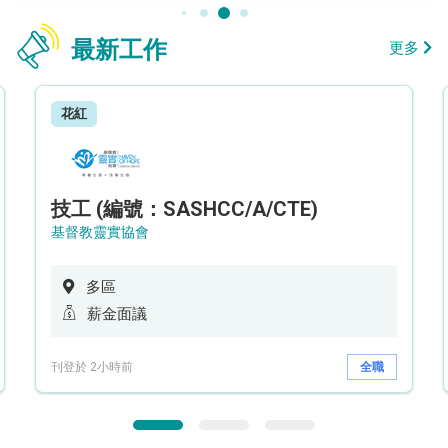
最新工作
更多
花紅
技工 (編號：SASHCC/A/CTE)
基督教靈實協會
多區
薪金面議
刊登於 2小時前
全職