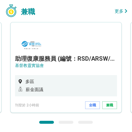
兼職
更多
助理復康服務員 (編號：RSD/ARSW/CTE)
基督教靈實協會
多區
薪金面議
刊登於 2小時前
全職
兼職