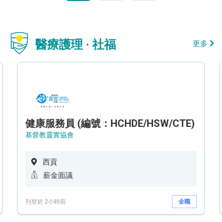
醫療護理 · 社福
更多
健康服務員 (編號：HCHDE/HSW/CTE)
基督教靈實協會
西貢
薪金面議
刊登於 2小時前
全職