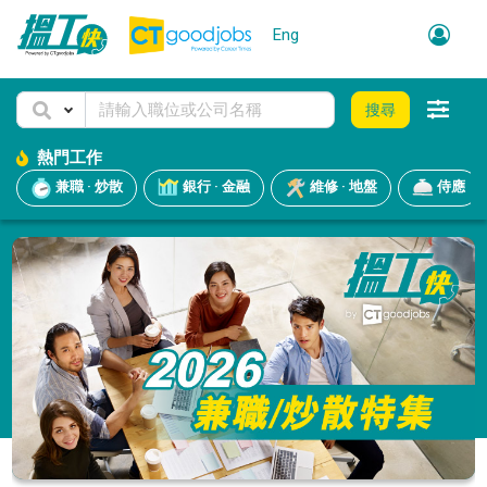
Eng
搜尋
熱門工作
兼職 · 炒散
銀行 · 金融
維修 · 地盤
侍應