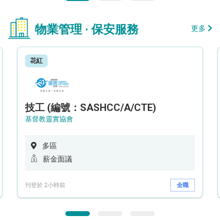
物業管理 · 保安服務
更多
花紅
技工 (編號：SASHCC/A/CTE)
基督教靈實協會
多區
薪金面議
刊登於 2小時前
全職