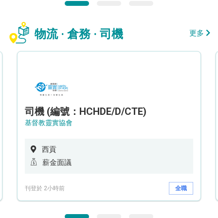
物流 · 倉務 · 司機
更多
司機 (編號：HCHDE/D/CTE)
基督教靈實協會
西貢
薪金面議
刊登於 2小時前
全職