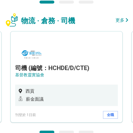
物流 · 倉務 · 司機
更多
司機 (編號：HCHDE/D/CTE)
基督教靈實協會
西貢
薪金面議
刊登於 1日前
全職