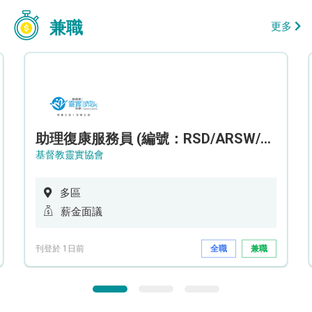
兼職
更多
助理復康服務員 (編號：RSD/ARSW/CTE)
基督教靈實協會
多區
薪金面議
刊登於 1日前
全職
兼職