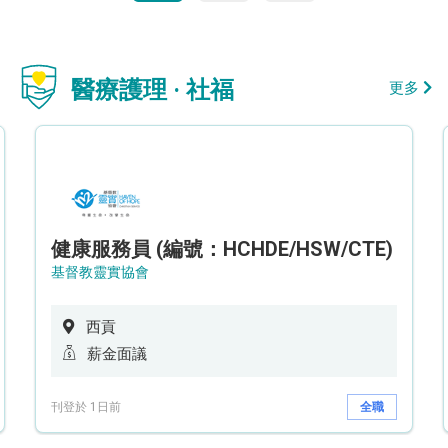
醫療護理 · 社福
更多
健康服務員 (編號：HCHDE/HSW/CTE)
基督教靈實協會
西貢
薪金面議
刊登於 1日前
全職