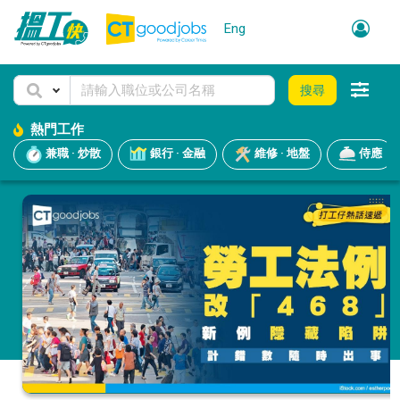
Eng
搜尋
熱門工作
兼職 · 炒散
銀行 · 金融
維修 · 地盤
侍應