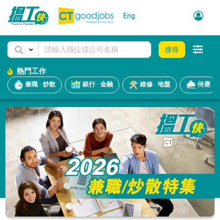
Eng
搜尋
熱門工作
兼職 · 炒散
銀行 · 金融
維修 · 地盤
侍應