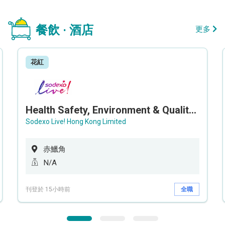
餐飲 · 酒店
更多
花紅
Health Safety, Environment & Quality Assurance Officer (Maternity cover – 5 months contract)
Sodexo Live! Hong Kong Limited
赤鱲角
N/A
刊登於 15小時前
全職