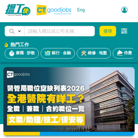
Eng
搜尋
熱門工作
兼職 · 炒散
銀行 · 金融
維修 · 地盤
侍應