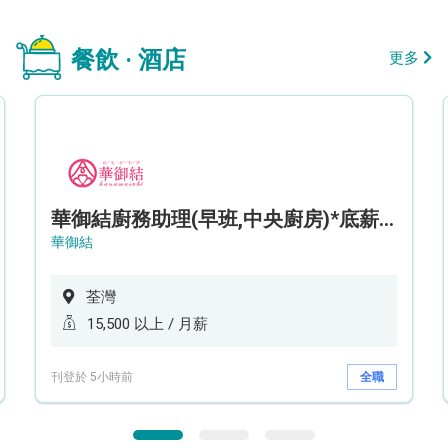
餐飲 · 酒店
更多
華御結廚務助理(早班,中央廚房)*底薪可達$15.5k* (5天工作週)
華御結
荃灣
15,500 以上 / 月薪
刊登於 5小時前
全職