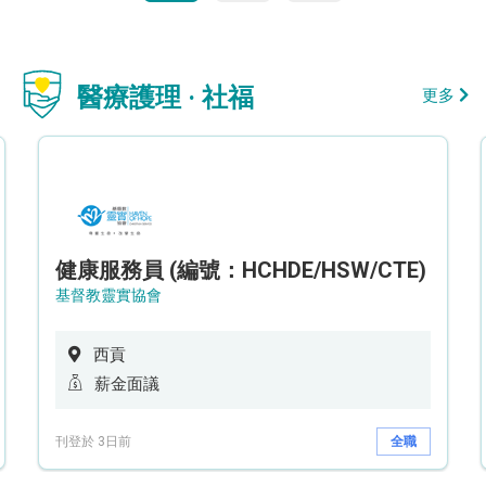
醫療護理 · 社福
更多
健康服務員 (編號：HCHDE/HSW/CTE)
基督教靈實協會
西貢
薪金面議
刊登於 3日前
全職