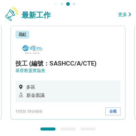
最新工作
更多
花紅
技工 (編號：SASHCC/A/CTE)
基督教靈實協會
多區
薪金面議
刊登於 38分鐘前
全職