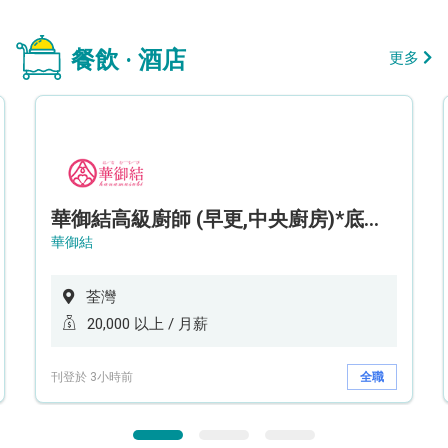
餐飲 · 酒店
更多
華御結高級廚師 (早更,中央廚房)*底薪可達20k* (5天工作週)
華御結
荃灣
20,000 以上 / 月薪
刊登於 3小時前
全職