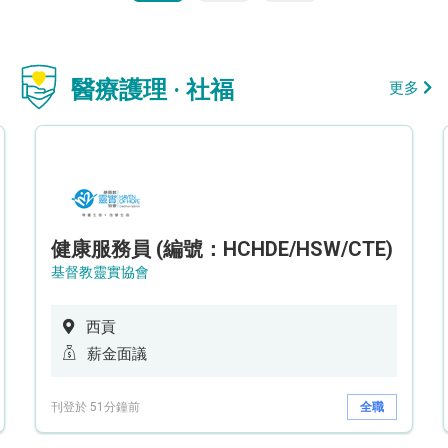
醫療護理 · 社福
更多
健康服務員 (編號：HCHDE/HSW/CTE)
基督教靈實協會
西貢
薪金面議
刊登於 51分鐘前
全職