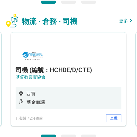
物流 · 倉務 · 司機
更多
司機 (編號：HCHDE/D/CTE)
基督教靈實協會
西貢
薪金面議
刊登於 42分鐘前
全職