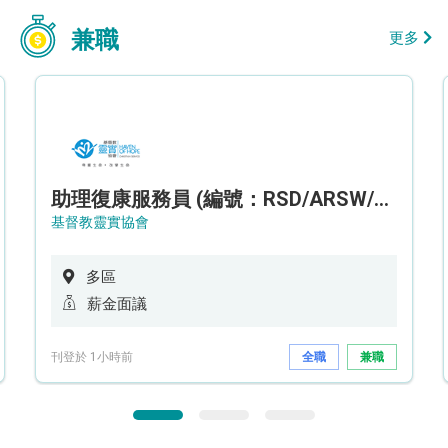
兼職
更多
助理復康服務員 (編號：RSD/ARSW/CTE)
基督教靈實協會
多區
薪金面議
刊登於 1小時前
全職
兼職