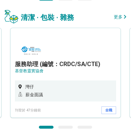
清潔 · 包裝 · 雜務
更多
服務助理 (編號：CRDC/SA/CTE)
基督教靈實協會
灣仔
薪金面議
刊登於 47分鐘前
全職