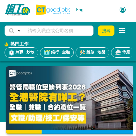
Eng
搜尋
熱門工作
兼職 · 炒散
銀行 · 金融
維修 · 地盤
侍應