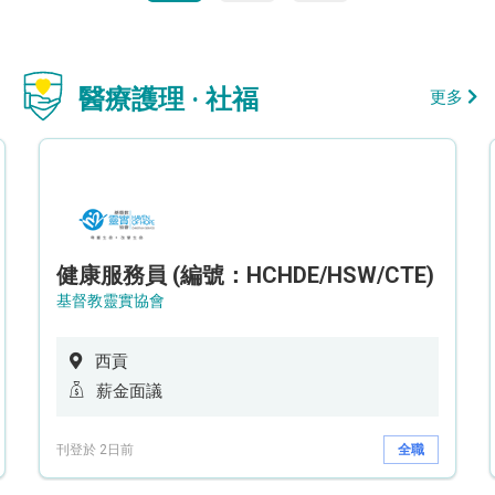
醫療護理 · 社福
更多
健康服務員 (編號：HCHDE/HSW/CTE)
基督教靈實協會
西貢
薪金面議
刊登於 2日前
全職