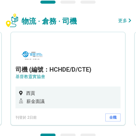
物流 · 倉務 · 司機
更多
司機 (編號：HCHDE/D/CTE)
基督教靈實協會
西貢
薪金面議
刊登於 2日前
全職