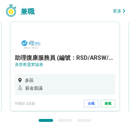
兼職
更多
助理復康服務員 (編號：RSD/ARSW/CTE)
基督教靈實協會
多區
薪金面議
刊登於 2日前
全職
兼職