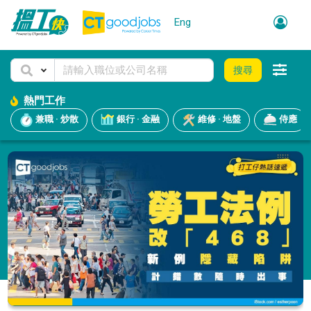
Eng
搜尋
熱門工作
兼職 · 炒散
銀行 · 金融
維修 · 地盤
侍應