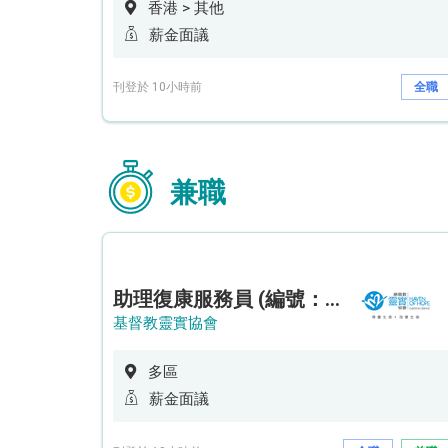
香港 > 其他
薪金面議
刊登於 10小時前
全職
兼職
助理復康服務員 (編號：RSD/ARSW/CTE)
基督教靈實協會
多區
薪金面議