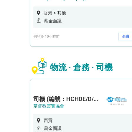
香港 > 其他
薪金面議
刊登於 10小時前
全職
物流 · 倉務 · 司機
司機 (編號：HCHDE/D/CTE)
基督教靈實協會
西貢
薪金面議