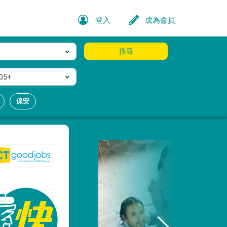
登入
成為會員
搜尋
05+
保安