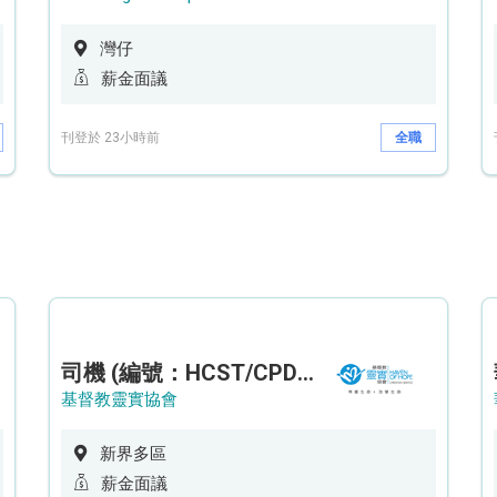
灣仔
薪金面議
刊登於 23小時前
全職
司機 (編號：HCST/CPD/CTE)
基督教靈實協會
新界多區
薪金面議