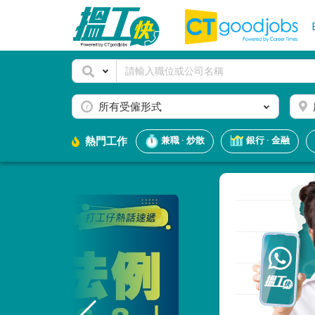
所有受僱形式
熱門工作
兼職 · 炒散
銀行 · 金融