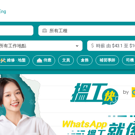
Eng
所有工種
所有工作地點
時薪
由 $
43.1
至 $
1
文員
倉務
補習導師
司機
維修 · 地盤
侍應