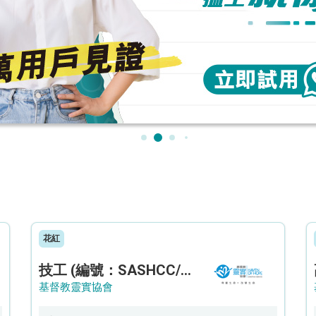
花紅
技工 (編號：SASHCC/A/CTE)
基督教靈實協會