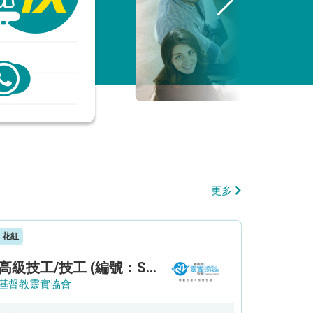
更多
花紅
高級技工/技工 (編號：SSO/FM/A/CTE)
基督教靈實協會