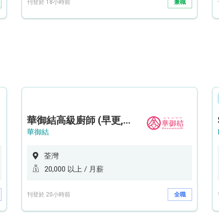
刊登於 18小時前
兼職
華御結高級廚師 (早更,中央廚房)*底薪可達20k* (5天工作週)
華御結
荃灣
20,000 以上 / 月薪
刊登於 20小時前
全職