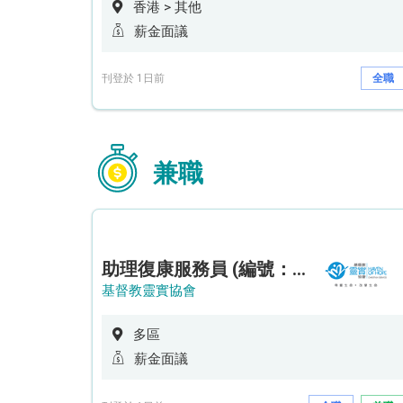
香港 > 其他
薪金面議
刊登於 1日前
全職
兼職
助理復康服務員 (編號：RSD/ARSW/CTE)
基督教靈實協會
多區
薪金面議