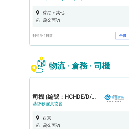
香港 > 其他
薪金面議
刊登於 1日前
全職
物流 · 倉務 · 司機
司機 (編號：HCHDE/D/CTE)
基督教靈實協會
西貢
薪金面議