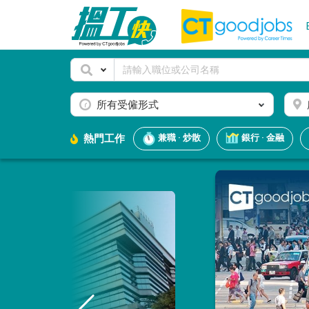
所有受僱形式
熱門工作
兼職 · 炒散
銀行 · 金融