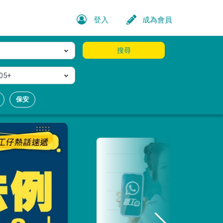
登入
成為會員
搜尋
05+
保安