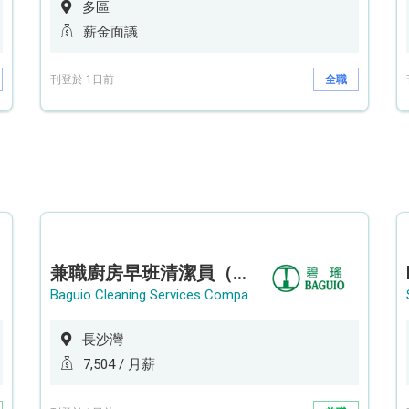
多區
薪金面議
刊登於 1日前
全職
兼職廚房早班清潔員（長沙灣）
Baguio Cleaning Services Company Limited
長沙灣
7,504 / 月薪