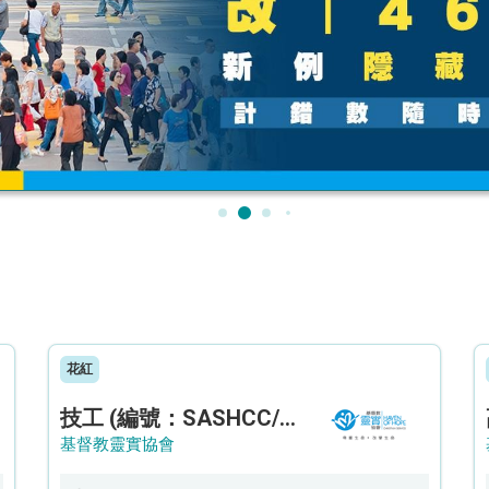
花紅
技工 (編號：SASHCC/A/CTE)
基督教靈實協會