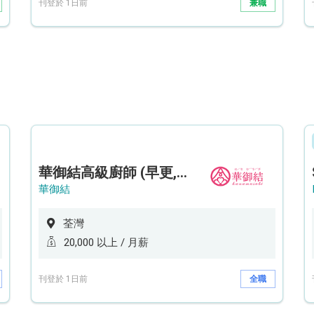
刊登於 1日前
兼職
華御結高級廚師 (早更,中央廚房)*底薪可達20k* (5天工作週)
華御結
荃灣
20,000 以上 / 月薪
刊登於 1日前
全職