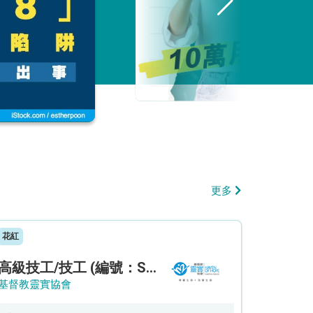
更多
花紅
高級技工/技工 (編號：SSO/FM/A/CTE)
基督教靈實協會