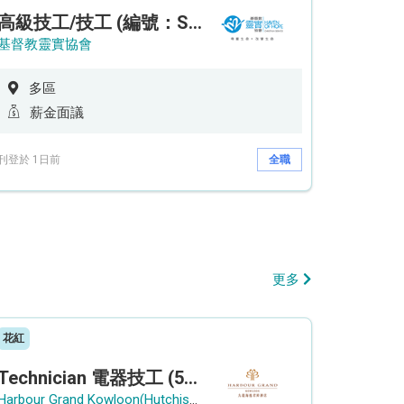
高級技工/技工 (編號：SSO/FM/A/CTE)
基督教靈實協會
多區
薪金面議
刊登於 1日前
全職
更多
花紅
Technician 電器技工 (5-Day Work Week)
Harbour Grand Kowloon(Hutchison Hotel Hong Kong Limited)