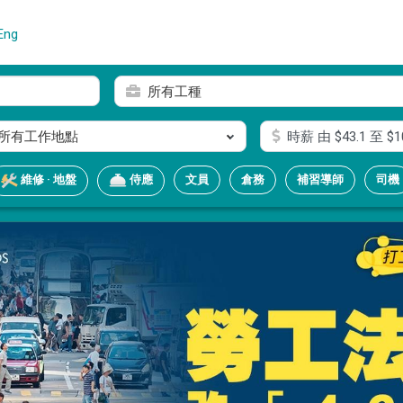
Eng
所有工種
所有工作地點
時薪
由 $
43.1
至 $
1
文員
倉務
補習導師
司機
維修 · 地盤
侍應