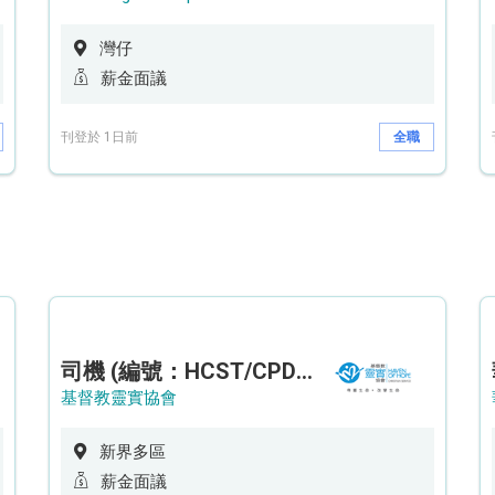
灣仔
薪金面議
刊登於 1日前
全職
司機 (編號：HCST/CPD/CTE)
基督教靈實協會
新界多區
薪金面議