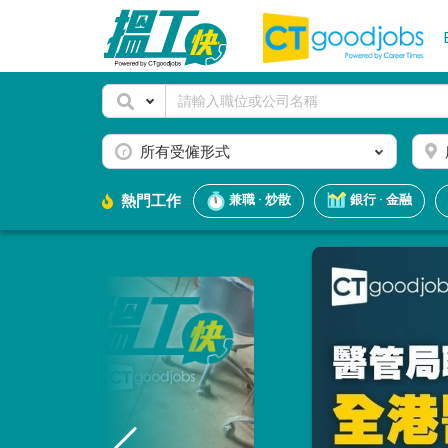
所有受僱形式
熱門工作
兼職 · 炒散
銀行 · 金融