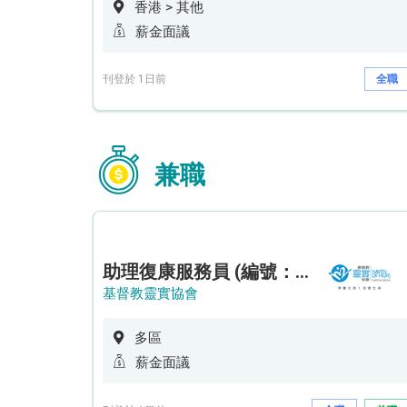
香港 > 其他
薪金面議
刊登於 1日前
全職
兼職
助理復康服務員 (編號：RSD/ARSW/CTE)
基督教靈實協會
多區
薪金面議