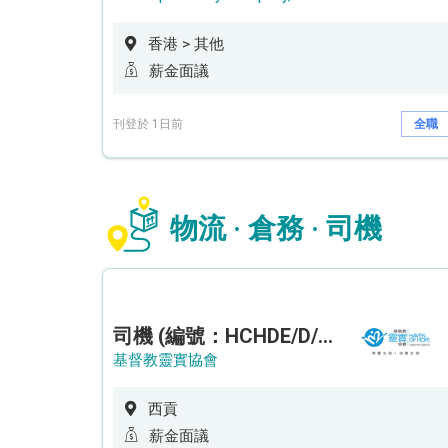
香港 > 其他
薪金面議
刊登於 1日前
全職
物流 · 倉務 · 司機
司機 (編號：HCHDE/D/CTE)
基督教靈實協會
西貢
薪金面議