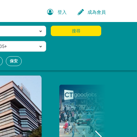
登入
成為會員
搜尋
05+
保安