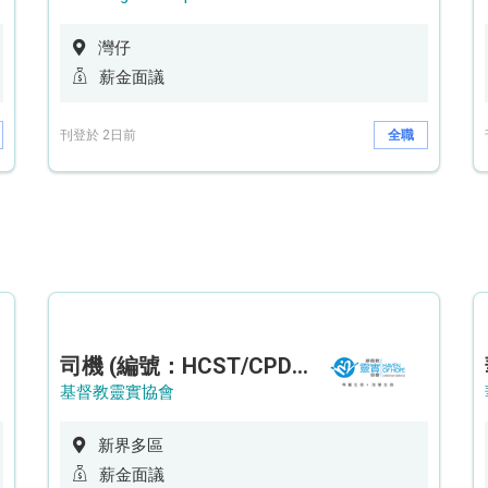
灣仔
薪金面議
刊登於 2日前
全職
司機 (編號：HCST/CPD/CTE)
基督教靈實協會
新界多區
薪金面議