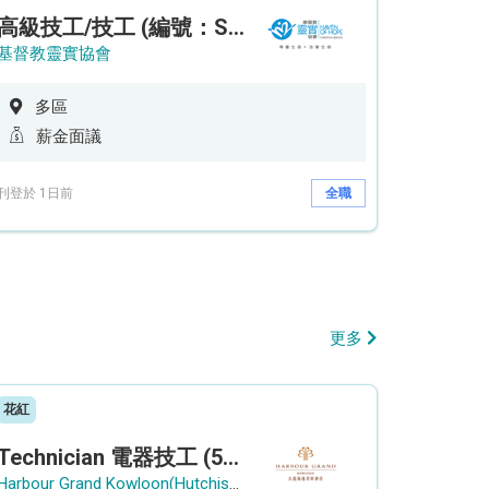
高級技工/技工 (編號：SSO/FM/A/CTE)
基督教靈實協會
多區
薪金面議
刊登於 1日前
全職
更多
花紅
Technician 電器技工 (5-Day Work Week)
Harbour Grand Kowloon(Hutchison Hotel Hong Kong Limited)