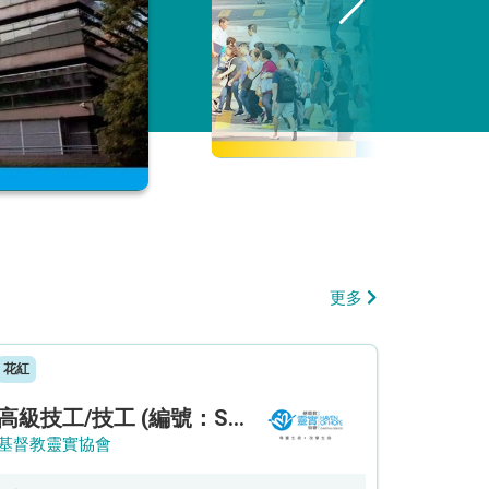
更多
花紅
高級技工/技工 (編號：SSO/FM/A/CTE)
基督教靈實協會