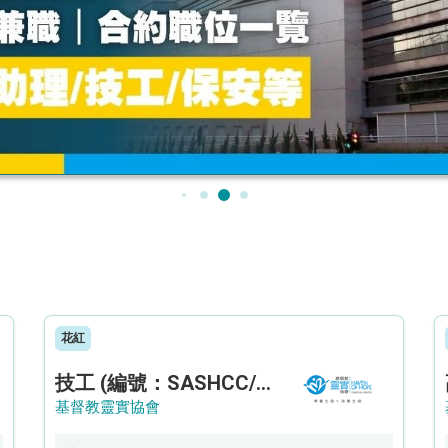
花紅
技工 (編號：SASHCC/A/CTE)
基督教靈實協會