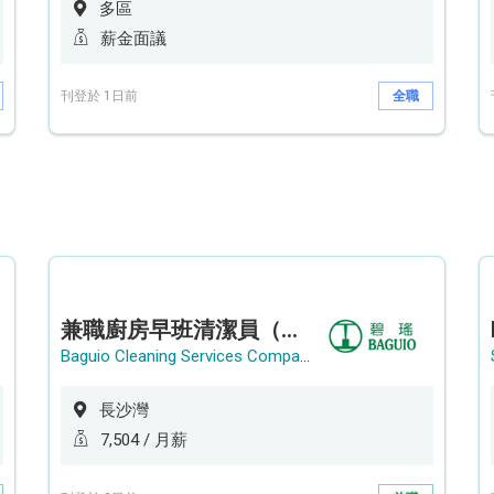
多區
薪金面議
刊登於 1日前
全職
兼職廚房早班清潔員（長沙灣）
Baguio Cleaning Services Company Limited
長沙灣
7,504 / 月薪