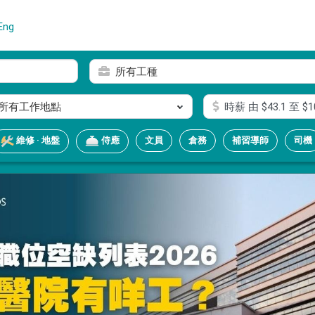
Eng
所有工種
所有工作地點
時薪
由 $
43.1
至 $
1
文員
倉務
補習導師
司機
維修 · 地盤
侍應