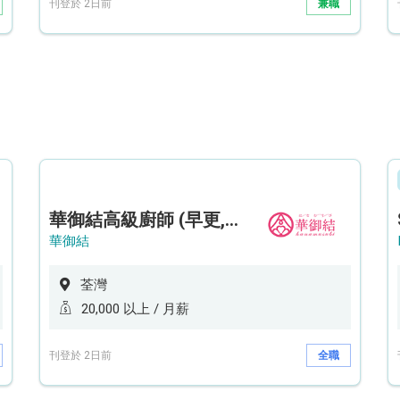
刊登於 2日前
兼職
華御結高級廚師 (早更,中央廚房)*底薪可達20k* (5天工作週)
華御結
荃灣
20,000 以上 / 月薪
刊登於 2日前
全職