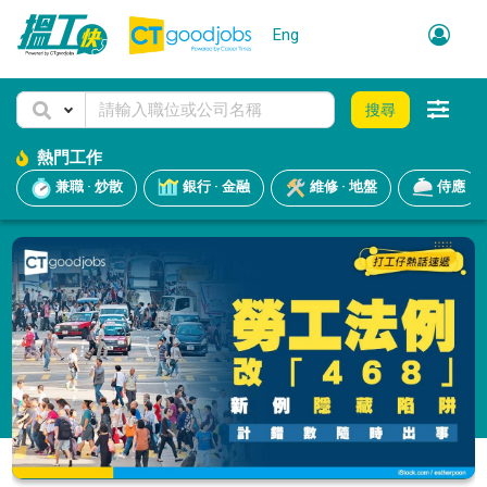
Eng
搜尋
熱門工作
兼職 · 炒散
銀行 · 金融
維修 · 地盤
侍應