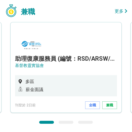
兼職
更多
助理復康服務員 (編號：RSD/ARSW/CTE)
基督教靈實協會
多區
薪金面議
刊登於 2日前
全職
兼職