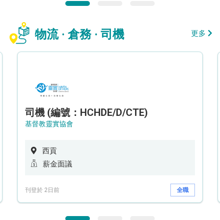
物流 · 倉務 · 司機
更多
司機 (編號：HCHDE/D/CTE)
基督教靈實協會
西貢
薪金面議
刊登於 2日前
全職