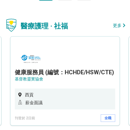
醫療護理 · 社福
更多
健康服務員 (編號：HCHDE/HSW/CTE)
基督教靈實協會
西貢
薪金面議
刊登於 2日前
全職