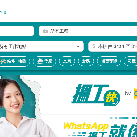
Eng
所有工種
所有工作地點
時薪
由 $
43.1
至 $
1
文員
倉務
補習導師
司機
維修 · 地盤
侍應