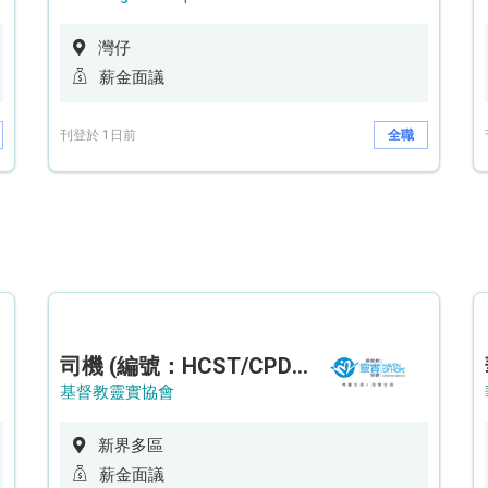
灣仔
薪金面議
刊登於 1日前
全職
司機 (編號：HCST/CPD/CTE)
基督教靈實協會
新界多區
薪金面議