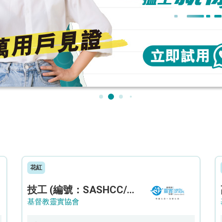
花紅
技工 (編號：SASHCC/A/CTE)
基督教靈實協會