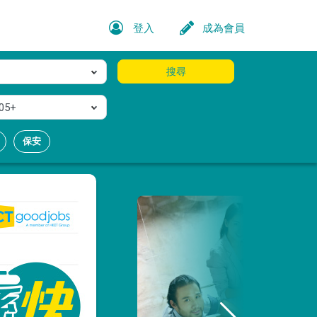
登入
成為會員
搜尋
05+
保安