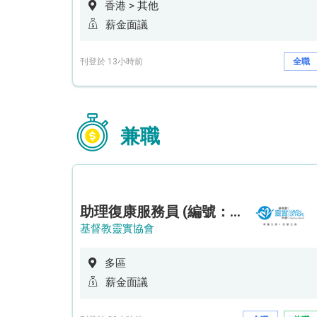
香港 > 其他
薪金面議
刊登於 13小時前
全職
兼職
助理復康服務員 (編號：RSD/ARSW/CTE)
基督教靈實協會
多區
薪金面議