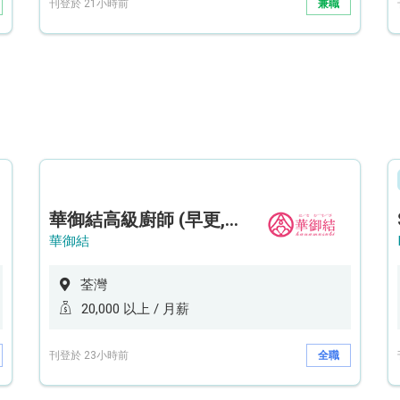
刊登於 21小時前
兼職
華御結高級廚師 (早更,中央廚房)*底薪可達20k* (5天工作週)
華御結
荃灣
20,000 以上 / 月薪
刊登於 23小時前
全職