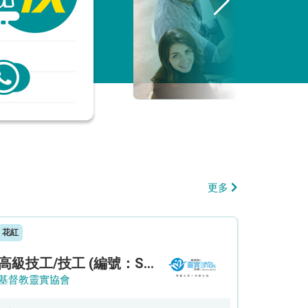
更多
花紅
高級技工/技工 (編號：SSO/FM/A/CTE)
基督教靈實協會