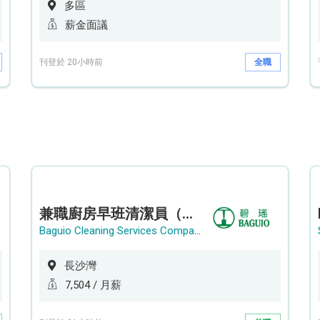
多區
薪金面議
刊登於 20小時前
全職
兼職廚房早班清潔員（長沙灣）
Baguio Cleaning Services Company Limited
長沙灣
7,504 / 月薪