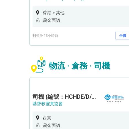
香港 > 其他
薪金面議
刊登於 13小時前
全職
物流 · 倉務 · 司機
司機 (編號：HCHDE/D/CTE)
基督教靈實協會
西貢
薪金面議