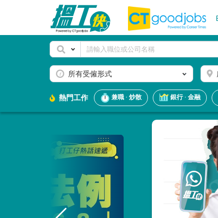
所有受僱形式
熱門工作
兼職 · 炒散
銀行 · 金融