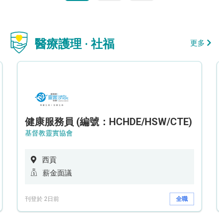
醫療護理 · 社福
更多
健康服務員 (編號：HCHDE/HSW/CTE)
基督教靈實協會
西貢
薪金面議
刊登於 2日前
全職