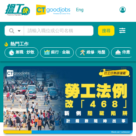
Eng
搜尋
熱門工作
兼職 · 炒散
銀行 · 金融
維修 · 地盤
侍應