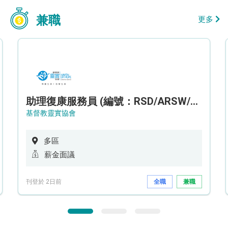
兼職
更多
助理復康服務員 (編號：RSD/ARSW/CTE)
基督教靈實協會
多區
薪金面議
刊登於 2日前
全職
兼職