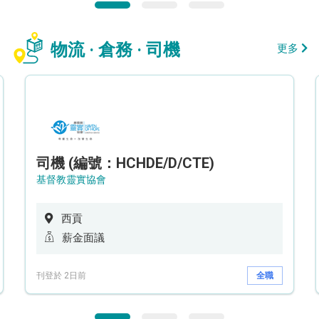
物流 · 倉務 · 司機
更多
司機 (編號：HCHDE/D/CTE)
基督教靈實協會
西貢
薪金面議
刊登於 2日前
全職