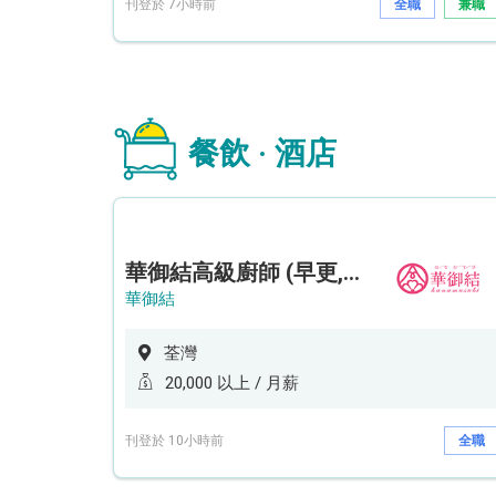
刊登於 7小時前
全職
兼職
餐飲 · 酒店
華御結高級廚師 (早更,中央廚房)*底薪可達20k* (5天工作週)
華御結
荃灣
20,000 以上 / 月薪
刊登於 10小時前
全職