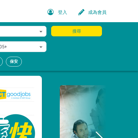
登入
成為會員
搜尋
05+
保安