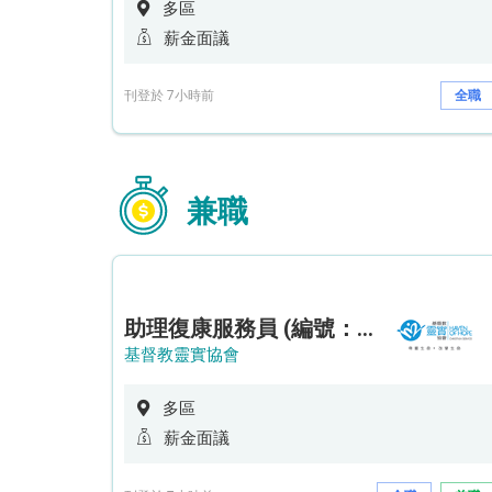
多區
薪金面議
刊登於 7小時前
全職
兼職
助理復康服務員 (編號：RSD/ARSW/CTE)
基督教靈實協會
多區
薪金面議