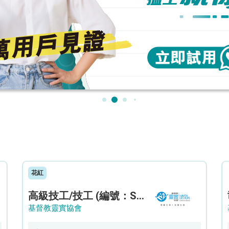
花紅
高級技工/技工 (編號：SSO/FM/A/CTE)
基督教靈實協會