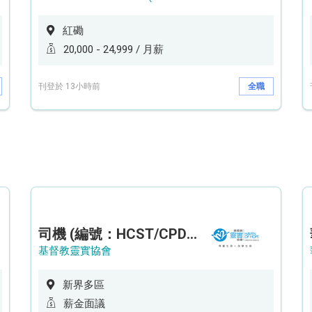
紅磡
20,000 - 24,999 / 月薪
刊登於 13小時前
全職
司機 (編號：HCST/CPD/CTE)
基督教靈實協會
新界多區
薪金面議