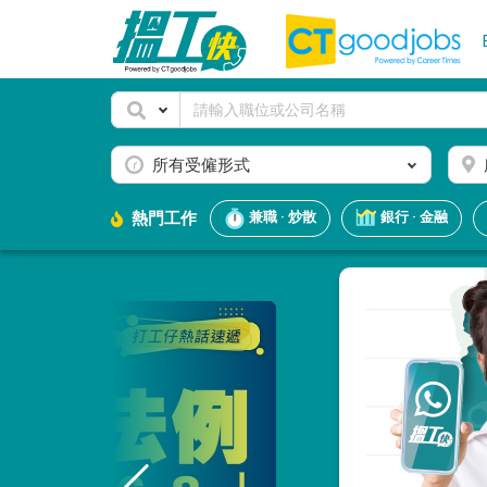
所有受僱形式
熱門工作
兼職 · 炒散
銀行 · 金融