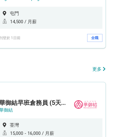
屯門
14,500 / 月薪
刊登於 1日前
全職
更多
華御結早班倉務員 (5天工作週)
華御結
荃灣
15,000 - 16,000 / 月薪