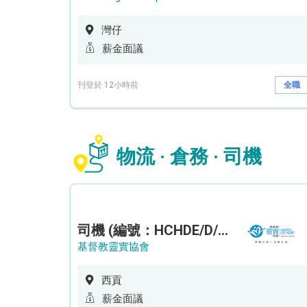
灣仔
薪金面議
刊登於 12小時前
全職
物流 · 倉務 · 司機
司機 (編號：HCHDE/D/CTE)
基督教靈實協會
西貢
薪金面議