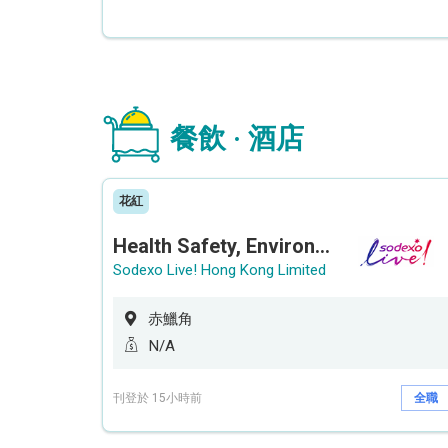
餐飲 · 酒店
花紅
Health Safety, Environment & Quality Assurance Officer (Maternity cover – 5 months contract)
Sodexo Live! Hong Kong Limited
赤鱲角
N/A
刊登於 15小時前
全職