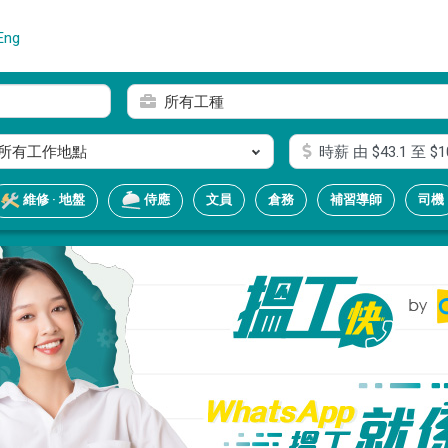
Eng
所有工種
所有工作地點
時薪
由 $
43.1
至 $
1
文員
倉務
補習導師
司機
維修 · 地盤
侍應