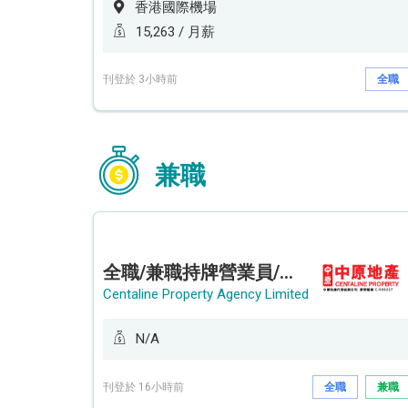
香港國際機場
15,263 / 月薪
刊登於 3小時前
全職
兼職
全職/兼職持牌營業員/持牌地產代理 (長沙灣/將軍澳/油塘)
Centaline Property Agency Limited
N/A
刊登於 16小時前
全職
兼職