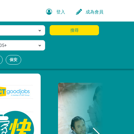
登入
成為會員
搜尋
05+
保安