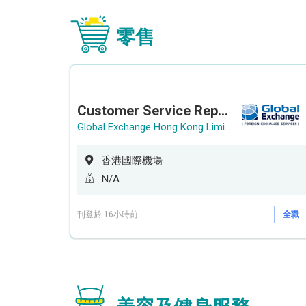
零售
Customer Service Representative (Airport)
Global Exchange Hong Kong Limited
香港國際機場
N/A
刊登於 16小時前
全職