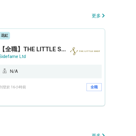
更多
花紅
【全職】THE LITTLE SHOP (利園分店) Sales Operation Assistant 銷售營運助理【永久保證佣金+新人獎金$3,000】
Sidefame Ltd
N/A
刊登於 16小時前
全職
更多