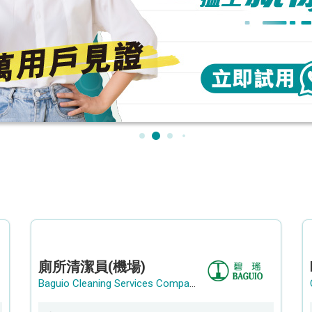
廁所清潔員(機場)
Baguio Cleaning Services Company Limited