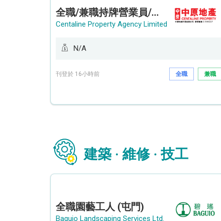
全職/兼職持牌營業員/持牌地產代理 (長沙灣/將軍澳/油塘)
Centaline Property Agency Limited
N/A
刊登於 16小時前
全職
兼職
建築 · 維修 · 技工
全職園藝工人 (屯門)
Baguio Landscaping Services Ltd.