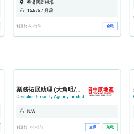
香港國際機場
15,676 / 月薪
刊登於 3小時前
全職
業務拓展助理 (大角咀/荔枝角/九龍塘)
Centaline Property Agency Limited
N/A
刊登於 16小時前
全職
兼職