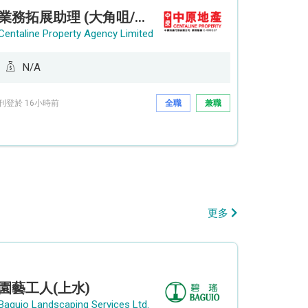
業務拓展助理 (大角咀/荔枝角/九龍塘)
Centaline Property Agency Limited
N/A
刊登於 16小時前
全職
兼職
更多
園藝工人(上水)
Baguio Landscaping Services Ltd.