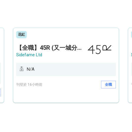
花紅
【全職】45R (又一城分店) Sales Operation Assistant 銷售營運助理【永久保證佣金+新人獎金$3,000】
Sidefame Ltd
N/A
刊登於 16小時前
全職