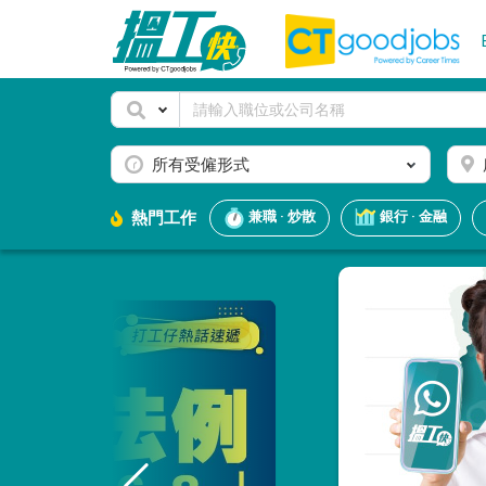
所有受僱形式
熱門工作
兼職 · 炒散
銀行 · 金融