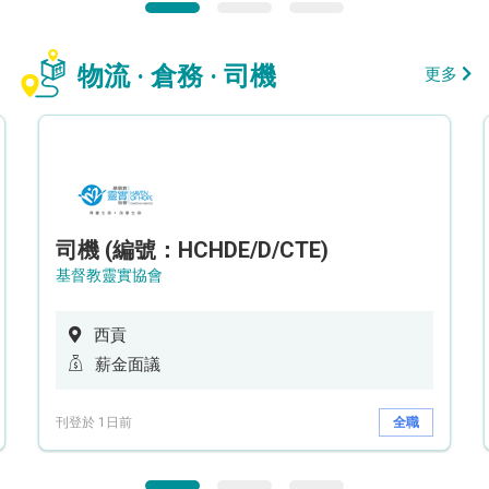
物流 · 倉務 · 司機
更多
司機 (編號：HCHDE/D/CTE)
基督教靈實協會
西貢
薪金面議
刊登於 1日前
全職