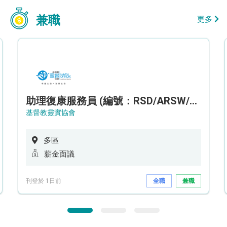
兼職
更多
助理復康服務員 (編號：RSD/ARSW/CTE)
基督教靈實協會
多區
薪金面議
刊登於 1日前
全職
兼職