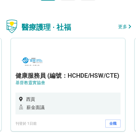
醫療護理 · 社福
更多
健康服務員 (編號：HCHDE/HSW/CTE)
基督教靈實協會
西貢
薪金面議
刊登於 1日前
全職