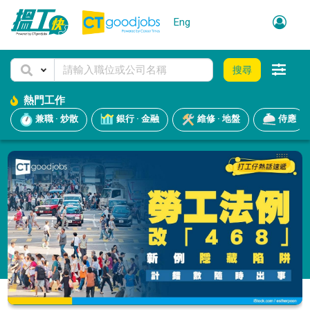
Eng
搜尋
熱門工作
兼職 · 炒散
銀行 · 金融
維修 · 地盤
侍應