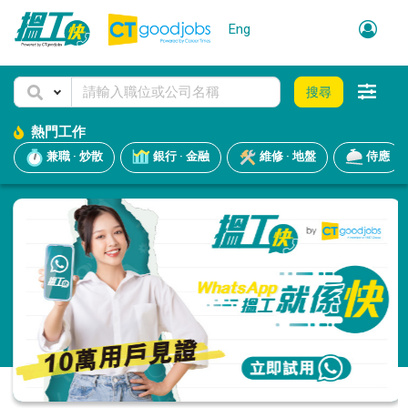
Eng
搜尋
熱門工作
兼職 · 炒散
銀行 · 金融
維修 · 地盤
侍應