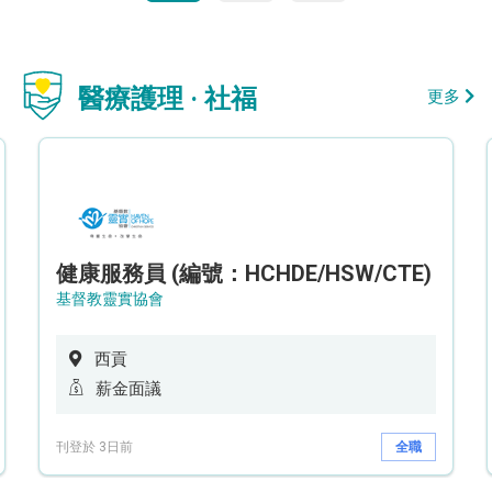
醫療護理 · 社福
更多
健康服務員 (編號：HCHDE/HSW/CTE)
基督教靈實協會
西貢
薪金面議
刊登於 3日前
全職