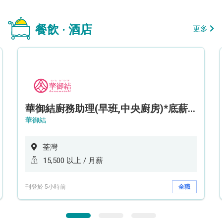
餐飲 · 酒店
更多
華御結廚務助理(早班,中央廚房)*底薪可達$15.5k* (5天工作週)
華御結
荃灣
15,500 以上 / 月薪
刊登於 5小時前
全職