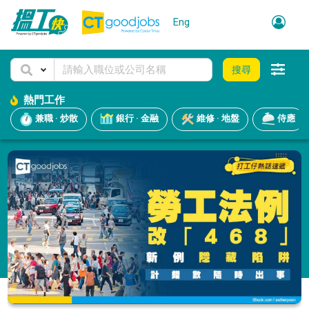
Eng
搜尋
熱門工作
兼職 · 炒散
銀行 · 金融
維修 · 地盤
侍應