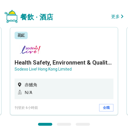
餐飲 · 酒店
更多
花紅
Health Safety, Environment & Quality Assurance Officer (Maternity cover – 5 months contract)
Sodexo Live! Hong Kong Limited
赤鱲角
N/A
刊登於 6小時前
全職