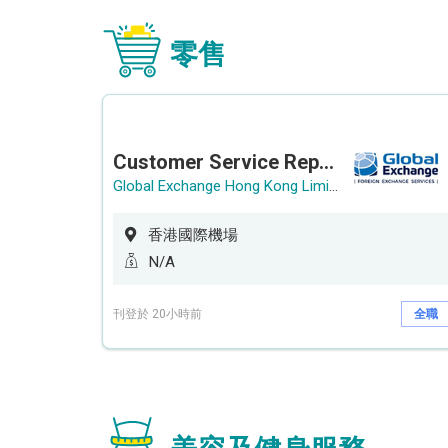
零售
Customer Service Representative (Airport)
Global Exchange Hong Kong Limited
香港國際機場
N/A
刊登於 20小時前
全職