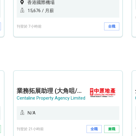
香港國際機場
15,676 / 月薪
刊登於 7小時前
全職
業務拓展助理 (大角咀/荔枝角/九龍塘)
Centaline Property Agency Limited
N/A
刊登於 21小時前
全職
兼職