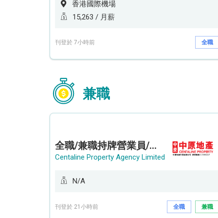
香港國際機場
15,263 / 月薪
刊登於 7小時前
全職
兼職
全職/兼職持牌營業員/持牌地產代理 (長沙灣/將軍澳/油塘)
Centaline Property Agency Limited
N/A
刊登於 21小時前
全職
兼職