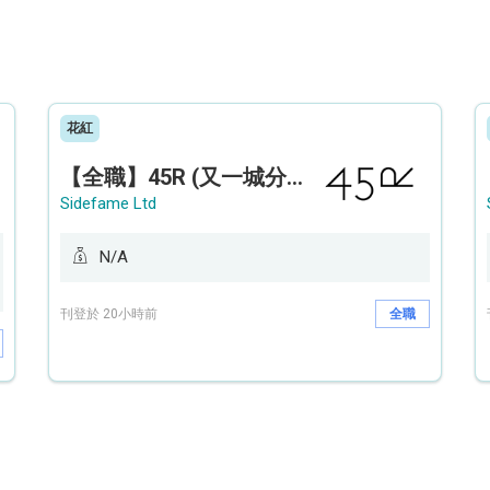
花紅
【全職】45R (又一城分店) Sales Operation Assistant 銷售營運助理【永久保證佣金+新人獎金$3,000】
Sidefame Ltd
N/A
刊登於 20小時前
全職