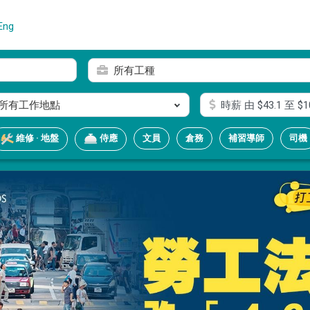
Eng
所有工種
所有工作地點
時薪
由 $
43.1
至 $
1
文員
倉務
補習導師
司機
維修 · 地盤
侍應