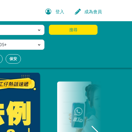
登入
成為會員
搜尋
05+
保安