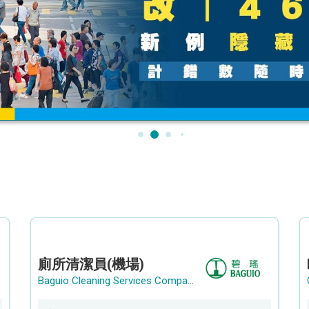
廁所清潔員(機場)
Baguio Cleaning Services Company Limited