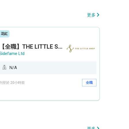
更多
花紅
【全職】THE LITTLE SHOP (利園分店) Sales Operation Assistant 銷售營運助理【永久保證佣金+新人獎金$3,000】
Sidefame Ltd
N/A
刊登於 20小時前
全職
更多