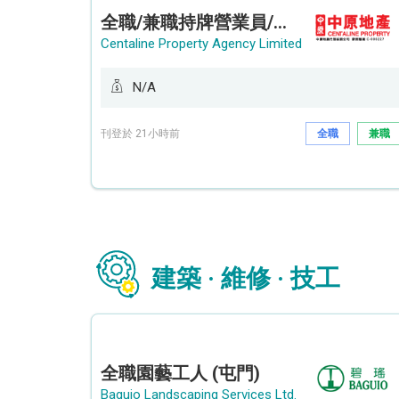
全職/兼職持牌營業員/持牌地產代理 (長沙灣/將軍澳/油塘)
Centaline Property Agency Limited
N/A
刊登於 21小時前
全職
兼職
建築 · 維修 · 技工
全職園藝工人 (屯門)
Baguio Landscaping Services Ltd.