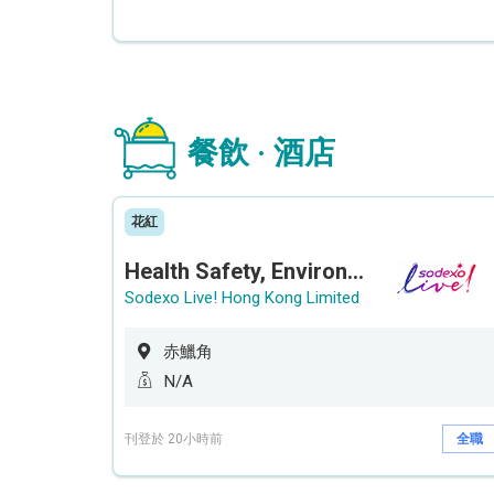
餐飲 · 酒店
花紅
Health Safety, Environment & Quality Assurance Officer (Maternity cover – 5 months contract)
Sodexo Live! Hong Kong Limited
赤鱲角
N/A
刊登於 20小時前
全職