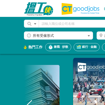
所有受僱形式
熱門工作
兼職 · 炒散
銀行 · 金融