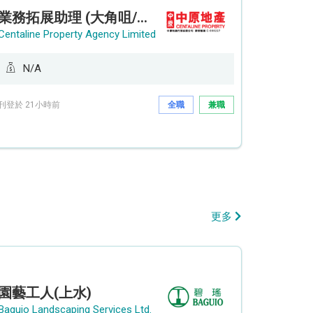
業務拓展助理 (大角咀/荔枝角/九龍塘)
Centaline Property Agency Limited
N/A
刊登於 21小時前
全職
兼職
更多
園藝工人(上水)
Baguio Landscaping Services Ltd.