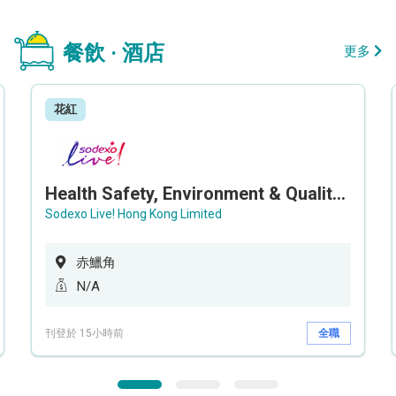
餐飲 · 酒店
更多
花紅
Health Safety, Environment & Quality Assurance Officer (Maternity cover – 5 months contract)
Sodexo Live! Hong Kong Limited
赤鱲角
N/A
刊登於 15小時前
全職