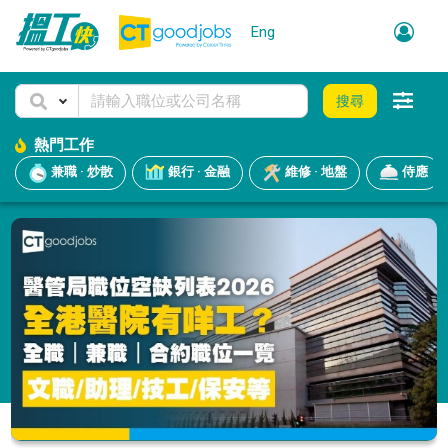
Eng
搜尋
熱門工作
兼職 · 炒散
銀行 · 金融
維修 · 地盤
侍應