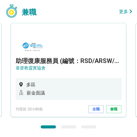
兼職
更多
助理復康服務員 (編號：RSD/ARSW/CTE)
基督教靈實協會
多區
薪金面議
刊登於 20小時前
全職
兼職