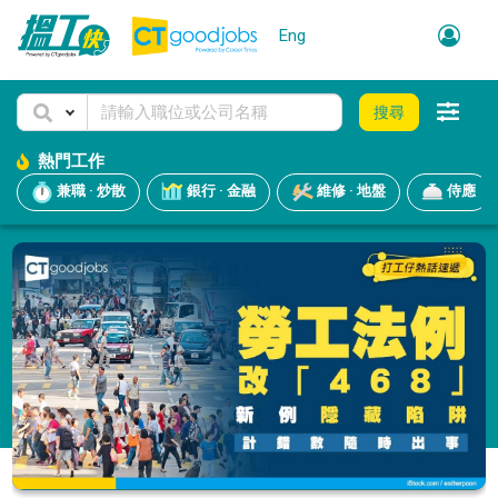
Eng
搜尋
熱門工作
兼職 · 炒散
銀行 · 金融
維修 · 地盤
侍應