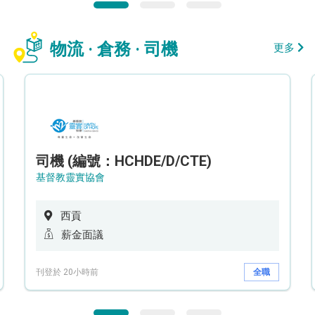
物流 · 倉務 · 司機
更多
司機 (編號：HCHDE/D/CTE)
基督教靈實協會
西貢
薪金面議
刊登於 20小時前
全職