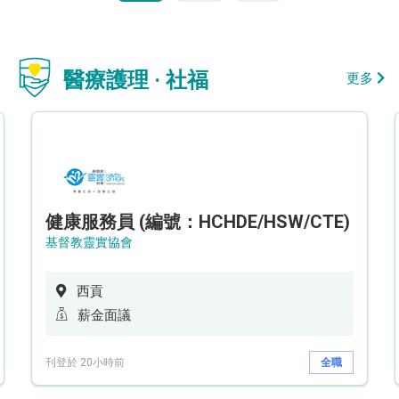
醫療護理 · 社福
更多
健康服務員 (編號：HCHDE/HSW/CTE)
基督教靈實協會
西貢
薪金面議
刊登於 20小時前
全職